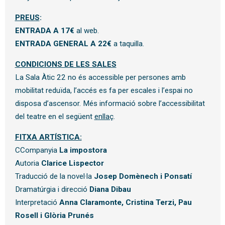
PREUS
:
ENTRADA A 17€
al web.
ENTRADA GENERAL A 22€
a taquilla.
CONDICIONS DE LES SALES
La Sala Àtic 22 no és accessible per persones amb
mobilitat reduïda, l’accés es fa per escales i l’espai no
disposa d’ascensor. Més informació sobre l’accessibilitat
del teatre en el següent
enllaç
.
FITXA ARTÍSTICA:
CCompanyia
La impostora
Autoria
Clarice Lispector
Traducció de la novel·la
Josep Domènech i Ponsatí
Dramatúrgia i direcció
Diana Dibau
Interpretació
Anna Claramonte, Cristina Terzi, Pau
Rosell i Glòria Pruné
s