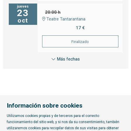
jueves
23
20:00 h
Teatre Tantarantana
oct
17 €
Finalizado
Más fechas
Información sobre cookies
Utilizamos cookies propias y de terceros para el correcto
funcionamiento del sitio web, y si nos da su consentimiento, también
Diapositiva 2 de 7
utilizaremos cookies para recopilar datos de sus visitas para obtener