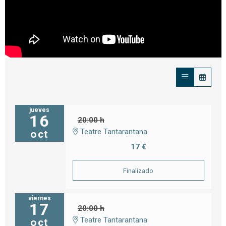
jueves
16
20:00 h
Teatre Tantarantana
oct
17 €
Finalizado
viernes
17
20:00 h
Teatre Tantarantana
oct