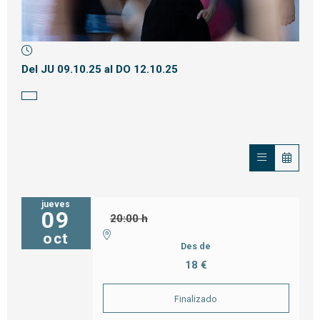
Diapositiva 1 de 1
Del JU 09.10.25
al DO 12.10.25
jueves
09
20:00 h
oct
Des de
18 €
Finalizado