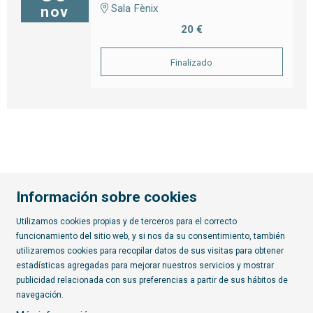
Sala Fènix
nov
20 €
Finalizado
Información sobre cookies
Utilizamos cookies propias y de terceros para el correcto
funcionamiento del sitio web, y si nos da su consentimiento, también
Diapositiva 2 de 7
utilizaremos cookies para recopilar datos de sus visitas para obtener
estadísticas agregadas para mejorar nuestros servicios y mostrar
publicidad relacionada con sus preferencias a partir de sus hábitos de
Suscríbete al boletín
navegación.