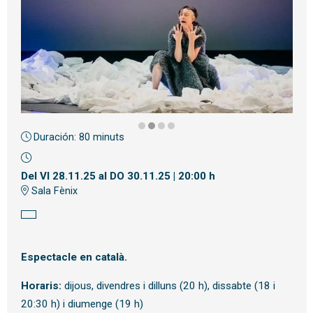
Duración:
80 minuts
Diapositiva 2 de 4
Del VI 28.11.25
al DO 30.11.25
|
20:00 h
Sala Fènix
Espectacle en català.
Horaris:
dijous, divendres i dilluns (20 h), dissabte (18 i
20:30 h) i diumenge (19 h)