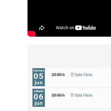
viernes
05
20:00 h
Sala Fènix
jun
sábado
06
20:00 h
Sala Fènix
jun