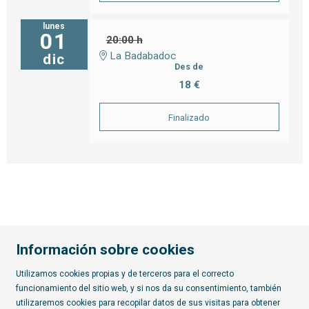
lunes
01
20:00 h
La Badabadoc
dic
Des de
18 €
Finalizado
Información sobre cookies
Utilizamos cookies propias y de terceros para el correcto
funcionamiento del sitio web, y si nos da su consentimiento, también
Diapositiva 2 de 7
utilizaremos cookies para recopilar datos de sus visitas para obtener