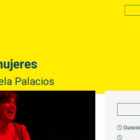
mujeres
la Palacios
Duració