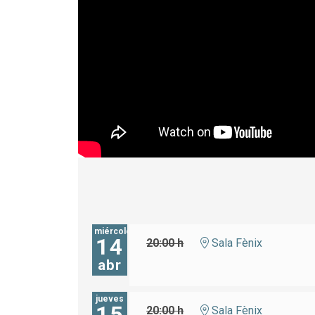
miércoles
14
20:00 h
Sala Fènix
abr
jueves
15
20:00 h
Sala Fènix