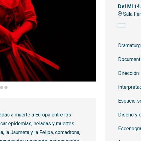
Del MI 14
Sala Fèn
Dramaturg
Documenta
Dirección:
Interpreta
ontilla
Espacio s
Diseño y c
adas a muerte a Europa entre los
ocar epidemias, heladas y muertes
Escenogra
a, la Jaumeta y la Felipa, comadrona,