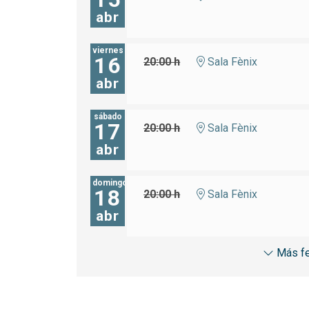
abr
viernes
16
20:00 h
Sala Fènix
abr
sábado
17
20:00 h
Sala Fènix
abr
domingo
18
20:00 h
Sala Fènix
abr
Más f