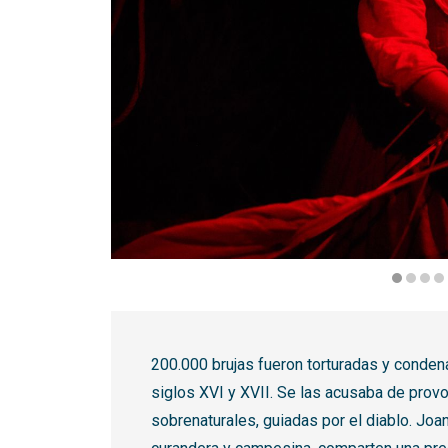
Diapositiva 1 de 6: 200.000 mujeres | © Carlos M
200.000 brujas fueron torturadas y conden
siglos XVI y XVII. Se las acusaba de prov
sobrenaturales, guiadas por el diablo. Joan