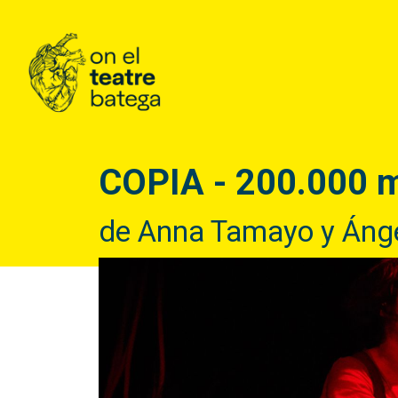
COPIA - 200.000 
de Anna Tamayo y Ánge