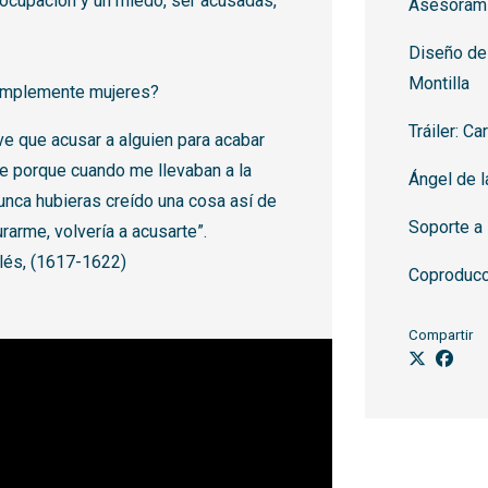
ocupación y un miedo, ser acusadas,
Asesorami
Diseño de 
Montilla
simplemente mujeres?
Tráiler: C
ve que acusar a alguien para acabar
e porque cuando me llevaban a la
Ángel de 
unca hubieras creído una cosa así de
Soporte a 
urarme, volvería a acusarte”.
llés, (1617-1622)
Coproducci
Compartir