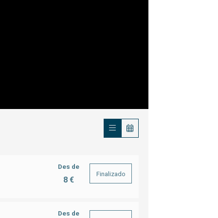
Des de
Finalizado
8 €
Des de