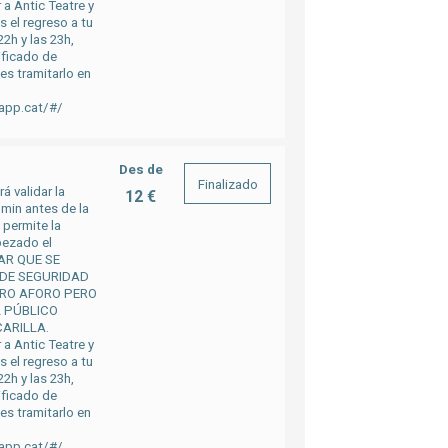
 a Antic Teatre y
 el regreso a tu
22h y las 23h,
ificado de
es tramitarlo en
napp.cat/#/
Des de
Finalizado
á validar la
12 €
 min antes de la
 permite la
pezado el
TAR QUE SE
 DE SEGURIDAD
RO AFORO PERO
L PÚBLICO
ARILLA.
 a Antic Teatre y
 el regreso a tu
22h y las 23h,
ificado de
es tramitarlo en
napp.cat/#/