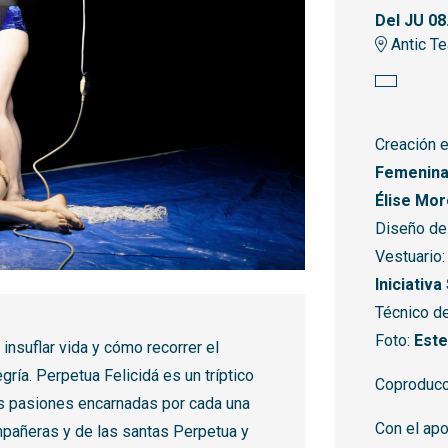
Del JU 08
Antic Te
Creación e
Femenina 
Élise Mor
Diseño de
Vestuario
Iniciativ
Técnico de
Foto:
Este
insuflar vida y cómo recorrer el
gría. Perpetua Felicidá es un tríptico
Coproducc
es pasiones encarnadas por cada una
Con el ap
mpañeras y de las santas Perpetua y