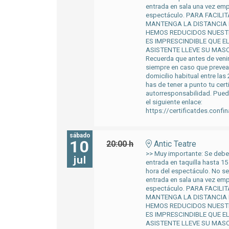
entrada en sala una vez em
espectáculo. PARA FACILI
MANTENGA LA DISTANCIA
HEMOS REDUCIDOS NUEST
ES IMPRESCINDIBLE QUE E
ASISTENTE LLEVE SU MASC
Recuerda que antes de venir
siempre en caso que preveas
domicilio habitual entre las 
has de tener a punto tu cert
autorresponsabilidad. Pued
el siguiente enlace:
https://certificatdes.confi
sábado
10
20:00 h
Antic Teatre
>> Muy importante: Se deber
jul
entrada en taquilla hasta 15
hora del espectáculo. No se
entrada en sala una vez em
espectáculo. PARA FACILI
MANTENGA LA DISTANCIA
HEMOS REDUCIDOS NUEST
ES IMPRESCINDIBLE QUE E
ASISTENTE LLEVE SU MASC