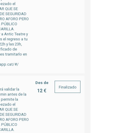
pezado el
TAR QUE SE
 DE SEGURIDAD
RO AFORO PERO
L PÚBLICO
ARILLA.
 a Antic Teatre y
 el regreso a tu
22h y las 23h,
ificado de
es tramitarlo en
napp.cat/#/
Des de
Finalizado
á validar la
12 €
 min antes de la
 permite la
pezado el
TAR QUE SE
 DE SEGURIDAD
RO AFORO PERO
L PÚBLICO
ARILLA.