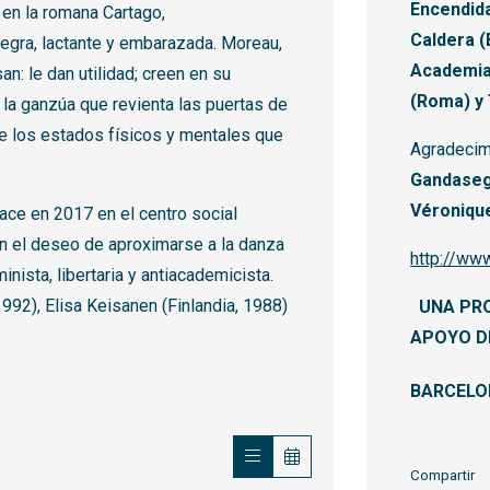
Encendida
. en la romana Cartago,
Caldera (
egra, lactante y embarazada. Moreau,
Academia
an: le dan utilidad; creen en su
(Roma) y 
 la ganzúa que revienta las puertas de
 los estados físicos y mentales que
Agradecim
Gandasegu
Véroniqu
ace en 2017 en el centro social
n el deseo de aproximarse a la danza
http://www
ista, libertaria y antiacademicista.
1992), Elisa Keisanen (Finlandia, 1988)
UNA PR
APOYO DE
BARCELO
Compartir