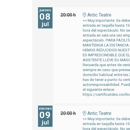
jueves
08
20:00 h
Antic Teatre
>> Muy importante: Se deber
jul
entrada en taquilla hasta 15
hora del espectáculo. No se
entrada en sala una vez em
espectáculo. PARA FACILI
MANTENGA LA DISTANCIA
HEMOS REDUCIDOS NUEST
ES IMPRESCINDIBLE QUE E
ASISTENTE LLEVE SU MASC
Recuerda que antes de venir
siempre en caso que preveas
domicilio habitual entre las 
has de tener a punto tu cert
autorresponsabilidad. Pued
el siguiente enlace:
https://certificatdes.confi
viernes
09
20:00 h
Antic Teatre
>> Muy importante: Se deber
jul
entrada en taquilla hasta 15
hora del espectáculo. No se