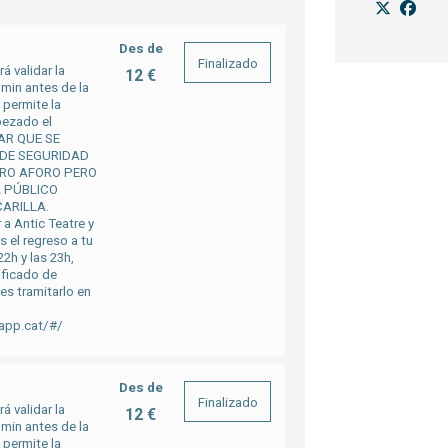
Des de
Finalizado
á validar la
12 €
 min antes de la
 permite la
pezado el
TAR QUE SE
 DE SEGURIDAD
RO AFORO PERO
L PÚBLICO
ARILLA.
 a Antic Teatre y
 el regreso a tu
22h y las 23h,
ificado de
es tramitarlo en
napp.cat/#/
Des de
Finalizado
á validar la
12 €
 min antes de la
 permite la