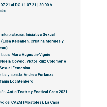
.07.21
al DO 11.07.21
|
20:00 h
atre
 interpretación:
Iniciativa Sexual
(Elisa Keisanen, Cristina Morales y
eau)
 luces:
Marc Augustin-Viguier
:
Noela Covelo, Víctor Ruiz Colomer e
a Sexual Femenina
 luz y sonido:
Andrea Forlanza
fania Lochtenberg
ión:
Antic Teatre y Festival Grec 2021
oyo de:
CA2M (Móstoles), La Casa