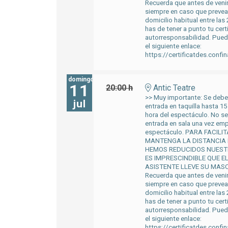
Recuerda que antes de venir
siempre en caso que preveas
domicilio habitual entre las 
has de tener a punto tu cert
autorresponsabilidad. Pued
el siguiente enlace:
https://certificatdes.confi
domingo
11
20:00 h
Antic Teatre
>> Muy importante: Se deber
jul
entrada en taquilla hasta 15
hora del espectáculo. No se
entrada en sala una vez em
espectáculo. PARA FACILI
MANTENGA LA DISTANCIA
HEMOS REDUCIDOS NUEST
ES IMPRESCINDIBLE QUE E
ASISTENTE LLEVE SU MASC
Recuerda que antes de venir
siempre en caso que preveas
domicilio habitual entre las 
has de tener a punto tu cert
autorresponsabilidad. Pued
el siguiente enlace:
https://certificatdes.confi