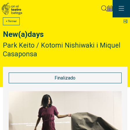
Buscar
C
< Tornar
New(a)days
Park Keito / Kotomi Nishiwaki i Miquel
Casaponsa
Finalizado