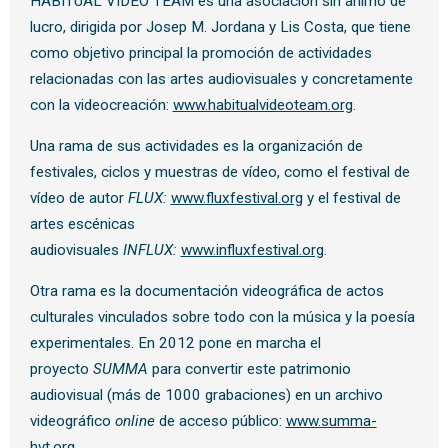
HABITUAL VIDEO TEAM es una asociación sin ánimo de
lucro, dirigida por Josep M. Jordana y Lis Costa, que tiene
como objetivo principal la promoción de actividades
relacionadas con las artes audiovisuales y concretamente
con la videocreación:
www.habitualvideoteam.org
.
Una rama de sus actividades es la organización de
festivales, ciclos y muestras de vídeo, como el festival de
vídeo de autor
FLUX:
www.fluxfestival.org
y el festival de
artes escénicas
audiovisuales
INFLUX:
www.influxfestival.org
.
Otra rama es la documentación videográfica de actos
culturales vinculados sobre todo con la música y la poesía
experimentales. En 2012 pone en marcha el
proyecto
SUMMA
para convertir este patrimonio
audiovisual (más de 1000 grabaciones) en un archivo
videográfico
online
de acceso público:
www.summa-
hvt.org
.