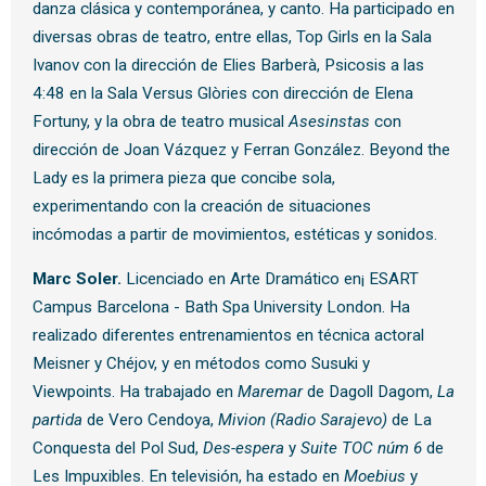
danza clásica y contemporánea, y canto. Ha participado en
diversas obras de teatro, entre ellas, Top Girls en la Sala
Ivanov con la dirección de Elies Barberà, Psicosis a las
4:48 en la Sala Versus Glòries con dirección de Elena
Fortuny, y la obra de teatro musical
Asesinstas
con
dirección de Joan Vázquez y Ferran González. Beyond the
Lady es la primera pieza que concibe sola,
experimentando con la creación de situaciones
incómodas a partir de movimientos, estéticas y sonidos.
Marc Soler.
Licenciado en Arte Dramático en¡ ESART
Campus Barcelona - Bath Spa University London. Ha
realizado diferentes entrenamientos en técnica actoral
Meisner y Chéjov, y en métodos como Susuki y
Viewpoints. Ha trabajado en
Maremar
de Dagoll Dagom,
La
partida
de Vero Cendoya,
Mivion (Radio Sarajevo)
de La
Conquesta del Pol Sud,
Des-espera
y
Suite TOC núm 6
de
Les Impuxibles. En televisión, ha estado en
Moebius
y