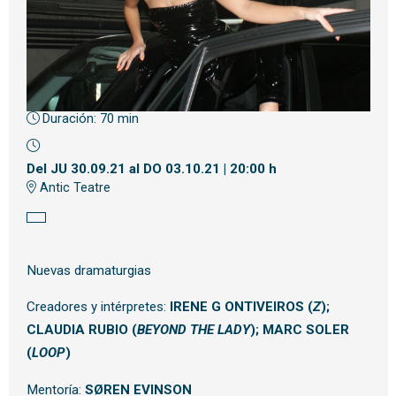
Duración:
70 min
Diapositiva 1 de 1
Del JU 30.09.21
al DO 03.10.21
|
20:00 h
Antic Teatre
Nuevas dramaturgias
Creadores y intérpretes:
IRENE G ONTIVEIROS (
Z
);
CLAUDIA RUBIO (
BEYOND THE LADY
); MARC SOLER
(
LOOP
)
Mentoría:
SØREN EVINSON