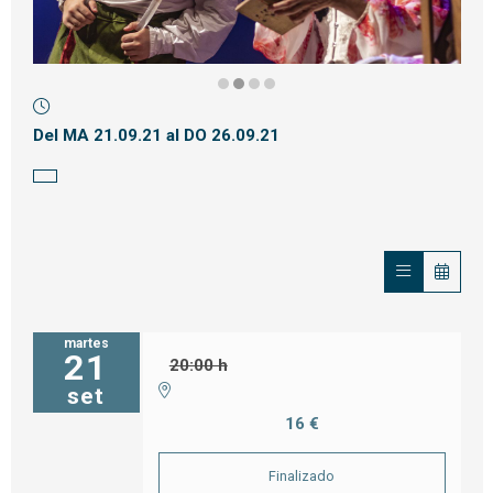
Diapositiva 2 de 4
Del MA 21.09.21
al DO 26.09.21
martes
21
20:00 h
set
16 €
Finalizado