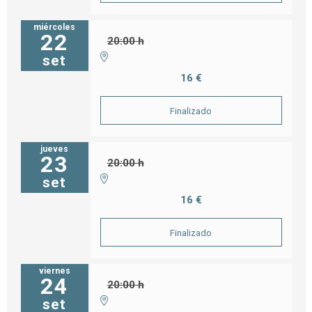
miércoles
22
20:00 h
set
16 €
Finalizado
jueves
23
20:00 h
set
16 €
Finalizado
viernes
24
20:00 h
set