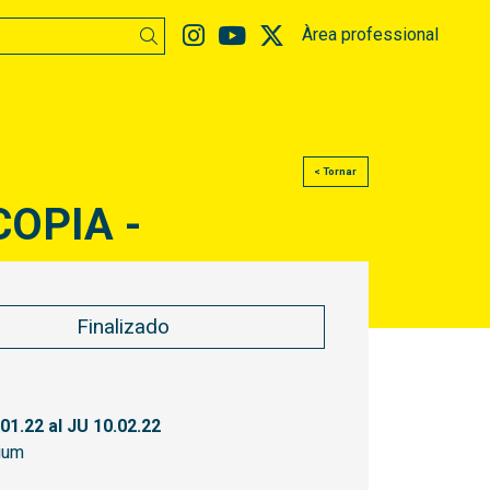
Link a instagram
Link a youtube
Link a twitter
Àrea professional
Buscar
< Tornar
COPIA -
Finalizado
.01.22
al JU 10.02.22
ium