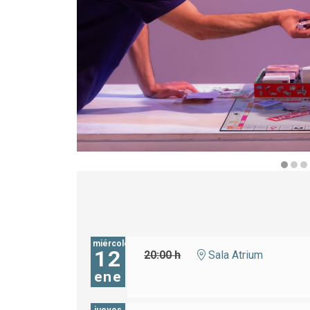
Diapositiva 1 de 4
miércoles
12
20:00 h
Sala Atrium
ene