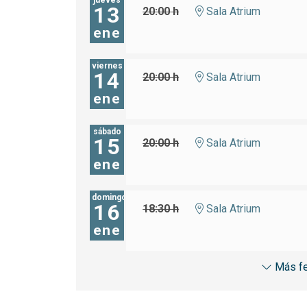
jueves
13
20:00 h
Sala Atrium
ene
viernes
14
20:00 h
Sala Atrium
ene
sábado
15
20:00 h
Sala Atrium
ene
domingo
16
18:30 h
Sala Atrium
ene
Más f