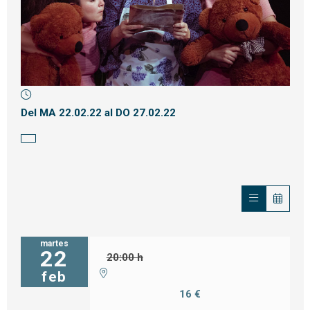
Diapositiva 1 de 1
Del MA 22.02.22
al DO 27.02.22
martes
22
20:00 h
feb
16 €