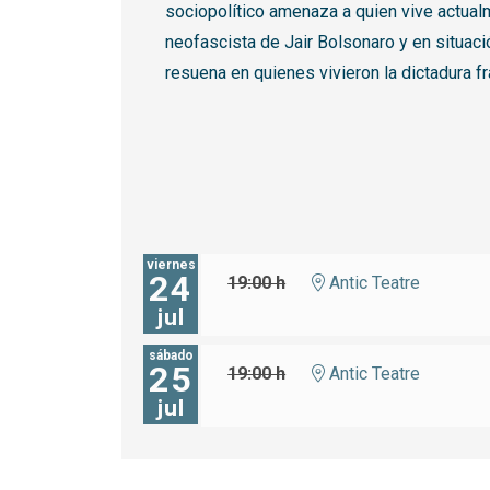
sociopolítico amenaza a quien vive actualm
neofascista de Jair Bolsonaro y en situac
resuena en quienes vivieron la dictadura fr
viernes
24
19:00 h
Antic Teatre
jul
sábado
25
19:00 h
Antic Teatre
jul