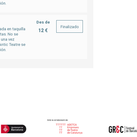
ión.
Des de
Finalizado
ada en taquilla
12 €
rtas. No se
a una vez
ntic Teatre se
ión.