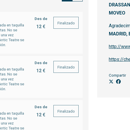
DRASSAN
MOVEO
Des de
Finalizado
Agradecim
ada en taquilla
12 €
rtas. No se
MADRID,
a una vez
ntic Teatre se
ión.
http://ww
https://c
Des de
Finalizado
ada en taquilla
12 €
rtas. No se
Compartir
a una vez
ntic Teatre se
ión.
Des de
Finalizado
ada en taquilla
12 €
rtas. No se
a una vez
ntic Teatre se