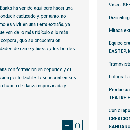
Vídeo:
SE
 Banks ha venido aquí para hacer una
conducir caducado y, por tanto, no
Dramaturg
o es vivir en una tierra extraña, ya
Mirada ex
ue van de lo más ridículo a lo más
 corporal, que se encuentra en
Equipo cre
lidades de carne y hueso y los bordes
EASTEP, 
Tramoyist
cana con formación en deportes y el
Fotografía
ción por lo táctil y lo sensorial en sus
na fusión de danza improvisada y
Producció
TEATRE E
Con el ap
CREACIÓN
SANDARU