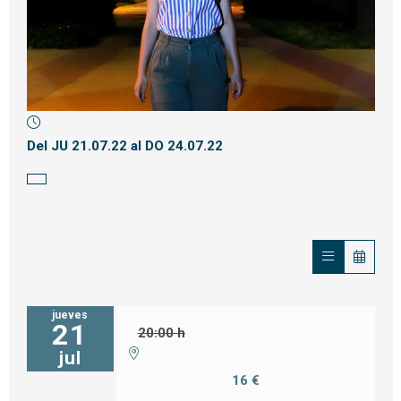
Diapositiva 1 de 1
Del JU 21.07.22
al DO 24.07.22
jueves
21
20:00 h
jul
16 €