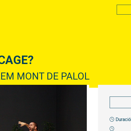
 CAGE?
LEM MONT DE PALOL
Duració