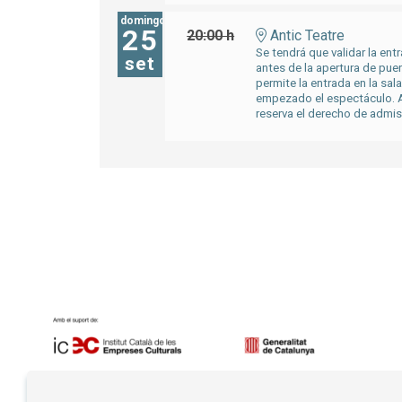
domingo
25
20:00 h
Antic Teatre
Se tendrá que validar la entr
set
antes de la apertura de pue
permite la entrada en la sal
empezado el espectáculo. A
reserva el derecho de admis
Diapositiva 1 de 7