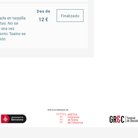
Des de
Finalizado
ada en taquilla
12 €
rtas. No se
a una vez
ntic Teatre se
ión.