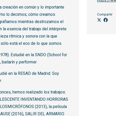
https://w
a creación en común y lo importante
cómo lo decimos; cómo creamos
Compartir
grafiamos mientras destrozamos el
a esencia del trabajo del intérprete
pieza rítmica y sonora con la que
 sólo está el eco de lo que somos.
1978). Estudié en la SNDO (School for
bailarín y
performer
.
udié en la RESAD de Madrid. Soy
r
.
nces, hemos realizado los trabajos:
OLESCENTE INVENTANDO HORRORAS
#LOSMICRÓFONOS (2013), la película
LAUSE (2016), SALIR DEL ARMARIO