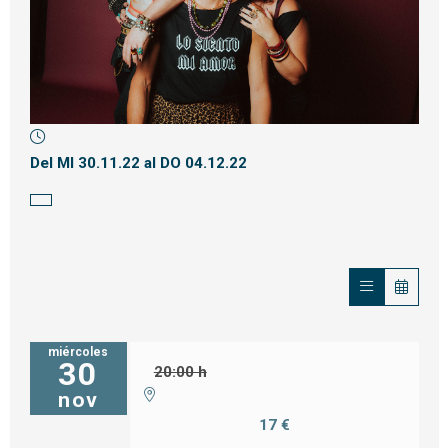
Diapositiva 1 de 1
Del MI 30.11.22
al DO 04.12.22
miércoles
30
20:00 h
nov
17 €