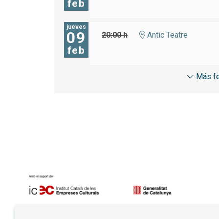
feb
jueves
09
20:00 h
Antic Teatre
feb
Más f
Diapositiva 1 de 7