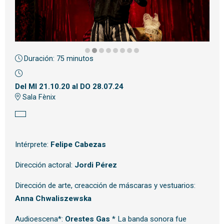
Duración:
75 minutos
Diapositiva 2 de 8: El Bufón del Rey Lear | © Genia Badano
Del MI 21.10.20
al DO 28.07.24
Sala Fènix
Intérprete:
Felipe Cabezas
Dirección actoral:
Jordi Pérez
Dirección de arte, creacción de máscaras y vestuarios:
Anna Chwaliszewska
Audioescena*:
Orestes Gas
* La banda sonora fue