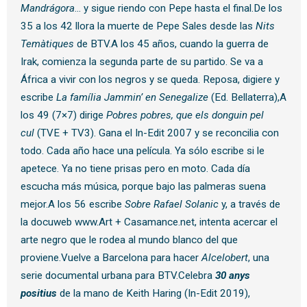
Mandrágora
… y sigue riendo con Pepe hasta el final.De los
35 a los 42 llora la muerte de Pepe Sales desde las
Nits
Temàtiques
de BTV.A los 45 años, cuando la guerra de
Irak, comienza la segunda parte de su partido. Se va a
África a vivir con los negros y se queda. Reposa, digiere y
escribe
La família Jammin’ en Senegalize
(Ed. Bellaterra),A
los 49 (7×7) dirige
Pobres pobres, que els donguin pel
cul
(TVE + TV3). Gana el In-Edit 2007 y se reconcilia con
todo. Cada año hace una película. Ya sólo escribe si le
apetece. Ya no tiene prisas pero en moto. Cada día
escucha más música, porque bajo las palmeras suena
mejor.A los 56 escribe
Sobre Rafael Solanic
y, a través de
la docuweb www.Art + Casamance.net, intenta acercar el
arte negro que le rodea al mundo blanco del que
proviene.Vuelve a Barcelona para hacer
Alcelobert
, una
serie documental urbana para BTV.Celebra
30 anys
positius
de la mano de Keith Haring (In-Edit 2019),