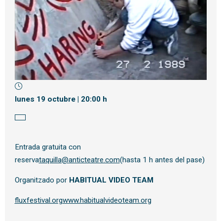
Diapositiva 1 de 1
lunes 19 octubre
|
20:00 h
Entrada gratuita con
reserva
taquilla@anticteatre.com
(hasta 1 h antes del pase)
Organitzado por
HABITUAL VIDEO TEAM
fluxfestival.org
www.habitualvideoteam.org