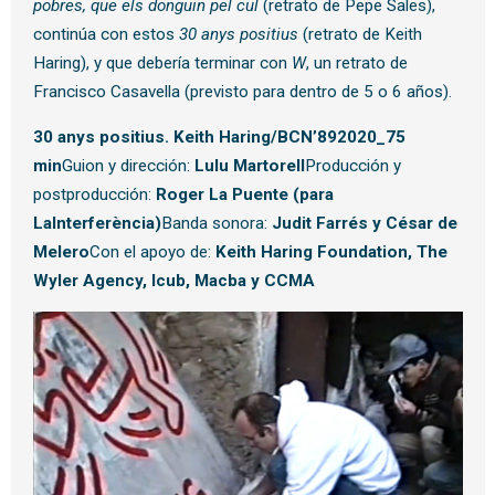
pobres, que els donguin pel cul
(retrato de Pepe Sales),
continúa con estos
30 anys positius
(retrato de Keith
Haring), y que debería terminar con
W
, un retrato de
Francisco Casavella (previsto para dentro de 5 o 6 años).
30 anys positius. Keith Haring/BCN’89
2020_75
min
Guion y dirección:
Lulu Martorell
Producción y
postproducción:
Roger La Puente (para
LaInterferència)
Banda sonora:
Judit Farrés y César de
Melero
Con el apoyo de:
Keith Haring Foundation, The
Wyler Agency, Icub, Macba y CCMA