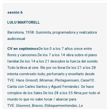
sesión 6
LULU MARTORELL
Barcelona, 1958. Guionista, programadora y realizadora
audiovisual
CV en septiminos
De los 0 a los 7 años crece entre
flores y canciones.De los 7 a los 14 vibra sobre el piano
familiar.De los 14 a los 21 descubre la fuerza del sonido.
Todo la lleva al cine. Ríe por no llorar.De los 21 a los 28
intenta comérselo todo, perfumarlo y enseñarlo desde
TVE. Hace
Giravolt
,
Miramar
,
Pleitaguensam
,
Canal10
…
Canta con Carles Santos y Agustí Fernández. Se hace
cómplice de los Sales.De los 28 a los 35 filma por todo el
mundo lo que no sabe tocar / abarcar para
TVE.
Glasnost
,
Bravos
,
Eldiaquementiendas
,
La