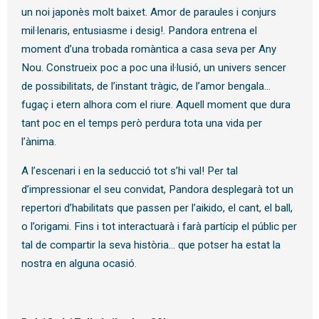
un noi japonès molt baixet. Amor de paraules i conjurs
mil·lenaris, entusiasme i desig!. Pandora entrena el
moment d’una trobada romàntica a casa seva per Any
Nou. Construeix poc a poc una il·lusió, un univers sencer
de possibilitats, de l’instant tràgic, de l’amor bengala...
fugaç i etern alhora com el riure. Aquell moment que dura
tant poc en el temps però perdura tota una vida per
l’ànima.
A l’escenari i en la seducció tot s’hi val! Per tal
d’impressionar el seu convidat, Pandora desplegarà tot un
repertori d’habilitats que passen per l’aikido, el cant, el ball,
o l’origami. Fins i tot interactuarà i farà partícip el públic per
tal de compartir la seva història... que potser ha estat la
nostra en alguna ocasió.