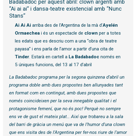
Badabadoc per aquest abril: clown argentí amb
“Ai ai ai” i dansa-teatre existencial amb “Nunc
Stans”
Ai Ai Ai
arriba des de l’Argentina de la mà d’
Ayelén
Ormaechea
i és un espectacle de
clown
per a totes
les edats que es descriu com a una “obra de teatre
payasa” i ens parla de l’amor a partir d’una cita de
Tinder
. Estarà en cartell a
La Badabadoc
només en
5 úniques funcions, del 13 al 17 d’abril
La Badabadoc programa per la segona quinzena d’abril un
programa doble amb dues propostes ben allunyades tant
en format com en contingut, amb dues propostes que
només coincideixen per la seva innegable qualitat i el
protagonisme femení, que no és poc! Perquè no sempre
ens ve de gust el mateix plat… Així que trobareu a la sala
del barri de gràcia un menú que va de l’humor d’una clown
que ens visita des de l’Argentina per fer-nos riure de l’amor