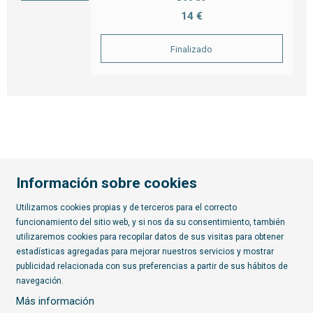
14 €
Finalizado
Información sobre cookies
Utilizamos cookies propias y de terceros para el correcto
funcionamiento del sitio web, y si nos da su consentimiento, también
Diapositiva 2 de 7
utilizaremos cookies para recopilar datos de sus visitas para obtener
estadísticas agregadas para mejorar nuestros servicios y mostrar
publicidad relacionada con sus preferencias a partir de sus hábitos de
Suscríbete al boletín
navegación.
Más información