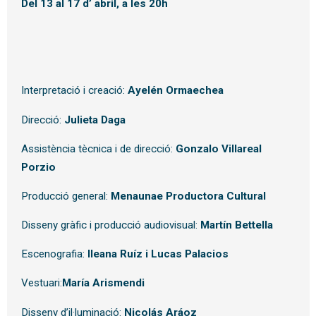
Del 13 al 17 d’ abril, a les 20h
Interpretació i creació:
Ayelén Ormaechea
Direcció:
Julieta Daga
Assistència tècnica i de direcció:
Gonzalo Villareal
Porzio
Producció general:
Menaunae Productora Cultural
Disseny gràfic i producció audiovisual:
Martín Bettella
Escenografia:
Ileana Ruíz i Lucas Palacios
Vestuari:
María Arismendi
Disseny d’il·luminació:
Nicolás Aráoz