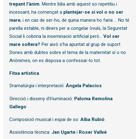
trepant l’ànim
. Mentre lídia amb aquest so repetitiu i
incessant, ha començat a
plantejar-se si vol o no ser
mare
, i en cas de ser-ho, de quina manera ho faria … No té
parella estable, ni diners per a congelar òvuls, la Seguretat
Social li cobriria la inseminació artificial però…
Vol ser
mare soltera?
Per això s’ha apuntat al grup de suport
Dones amb dubtes sobre el tema de la maternitat sí o no
Anònimes, on es disposa a confessar-lo tot.
Fitxa artística
Dramatúrgia i interpretació:
Ángela Palacios
Direcció i disseny d’il·luminació:
Paloma Remolina
Gallego
Composició musical i espai de so:
Alba Rubió
Assistència tècnica:
Jan Ugarte
i
Roser Vallvé