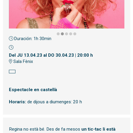
Duración:
1h 30min
Diapositiva 2 de 5
Del JU 13.04.23
al DO 30.04.23
|
20:00 h
Sala Fènix
Espectacle en castellà
Horaris:
de dijous a diumenges: 20 h
Regina no està bé. Des de fa mesos
un tic-tac li està