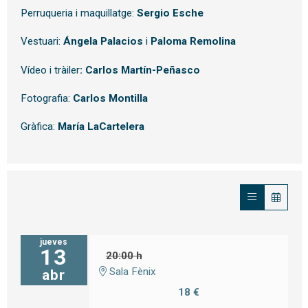
Perruqueria i maquillatge:
Sergio Esche
Vestuari:
Ángela Palacios
i
Paloma Remolina
Vídeo i tràiler
:
Carlos Martín-Peñasco
Fotografia:
Carlos Montilla
Gràfica:
María LaCartelera
jueves
13
20:00 h
Sala Fènix
abr
18 €