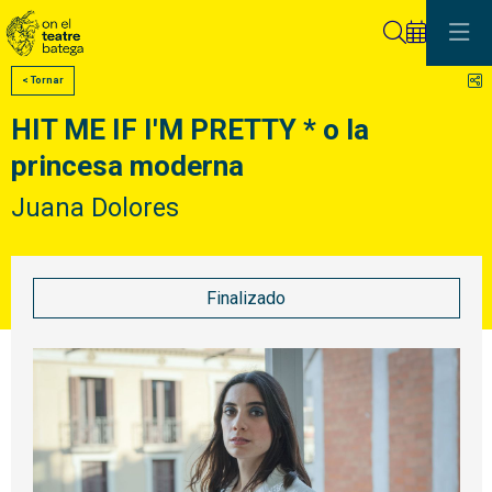
Buscar
C
< Tornar
HIT ME IF I'M PRETTY * o la
princesa moderna
Juana Dolores
Finalizado