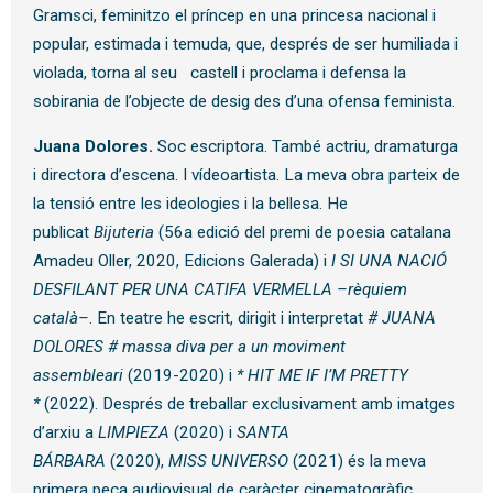
Gramsci, feminitzo el príncep en una princesa nacional i
popular, estimada i temuda, que, després de ser humiliada i
violada, torna al seu castell i proclama i defensa la
sobirania de l’objecte de desig des d’una ofensa feminista.
Juana Dolores.
Soc escriptora. També actriu, dramaturga
i directora d’escena. I vídeoartista. La meva obra parteix de
la tensió entre les ideologies i la bellesa. He
publicat
Bijuteria
(56a edició del premi de poesia catalana
Amadeu Oller, 2020, Edicions Galerada) i
I SI UNA NACIÓ
DESFILANT PER UNA CATIFA VERMELLA –rèquiem
català–
. En teatre he escrit, dirigit i interpretat
# JUANA
DOLORES # massa diva per a un moviment
assembleari
(2019-2020) i
* HIT ME IF I’M PRETTY
*
(2022). Després de treballar exclusivament amb imatges
d’arxiu a
LIMPIEZA
(2020) i
SANTA
BÁRBARA
(2020),
MISS UNIVERSO
(2021) és la meva
primera peça audiovisual de caràcter cinematogràfic.