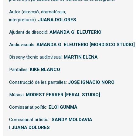
Autor (direcció, dramatúrgia,
interpretació):
JUANA
DOLORES
Ajudant de direcció:
AMANDA
G.
ELEUTERIO
Audiovisuals:
AMANDA
G.
ELEUTERIO
[MORDISCO
STUDIO]
Disseny tècnic audiovisual:
MARTIN
ELENA
Pantalles:
KIKE
BLANCO
Construcció de les pantalles:
JOSE
IGNACIO
NORO
Música:
MODEST
FERRER [FERAL STUDIO]
Comissariat polític:
ELOI
GUMMÀ
Comissariat artístic:
SANDY
MOLDAVIA
I
JUANA
DOLORES