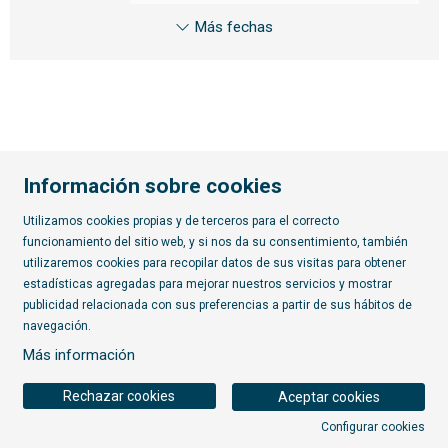
Más fechas
Información sobre cookies
Utilizamos cookies propias y de terceros para el correcto
funcionamiento del sitio web, y si nos da su consentimiento, también
Diapositiva 2 de 7
utilizaremos cookies para recopilar datos de sus visitas para obtener
estadísticas agregadas para mejorar nuestros servicios y mostrar
publicidad relacionada con sus preferencias a partir de sus hábitos de
Suscríbete al boletín
navegación.
Más información
Rechazar cookies
Aceptar cookies
Configurar cookies