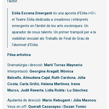
l’autor.
Eòlia Escena Emergent
és una aposta d'Eòlia i+D i
el Teatre Eòlia dedicada a creadores i intèrprets
emergents en l'àmbit de les arts escèniques. Un
aparador de nous talents. Un primer trampolí per a la
visibilitat vinculat als Treballs de Final de Grau de
l'alumnat d’Eòlia.
Fitxa artística
Dramatúrgia i direcció:
Martí Torras Mayneris
Interpretació:
Georgina Aragall
,
Mònica
Balsells
,
Almudena Cajal
,
Ruth Cardona
,
Júlia
Costa
,
Carla Griñó
,
Helena Martínez
,
Irene
Muros
,
Judit Reverte
,
Lidia Robla
i
Lu Sánchez
Ajudantia de direcció:
Mario Rebugent
i
Júlia Masnou
Veus en off:
Queralt Casasayas
i
Dusan Tomic