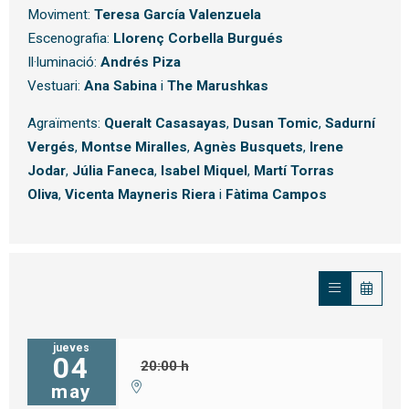
Moviment:
Teresa García Valenzuela
Escenografia:
Llorenç Corbella Burgués
Il·luminació:
Andrés Piza
Vestuari:
Ana Sabina
i
The Marushkas
Agraïments:
Queralt Casasayas
,
Dusan Tomic
,
Sadurní
Vergés
,
Montse Miralles
,
Agnès Busquets
,
Irene
Jodar
,
Júlia Faneca
,
Isabel Miquel
,
Martí Torras
Oliva
,
Vicenta Mayneris Riera
i
Fàtima Campos
jueves
04
20:00 h
may