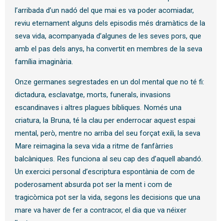
l’arribada d’un nadó del que mai es va poder acomiadar,
reviu eternament alguns dels episodis més dramàtics de la
seva vida, acompanyada d’algunes de les seves pors, que
amb el pas dels anys, ha convertit en membres de la seva
família imaginària.
Onze germanes segrestades en un dol mental que no té fi:
dictadura, esclavatge, morts, funerals, invasions
escandinaves i altres plagues bíbliques. Només una
criatura, la Bruna, té la clau per enderrocar aquest espai
mental, però, mentre no arriba del seu forçat exili, la seva
Mare reimagina la seva vida a ritme de fanfàrries
balcàniques. Res funciona al seu cap des d’aquell abandó.
Un exercici personal d’escriptura espontània de com de
poderosament absurda pot ser la ment i com de
tragicòmica pot ser la vida, segons les decisions que una
mare va haver de fer a contracor, el dia que va néixer