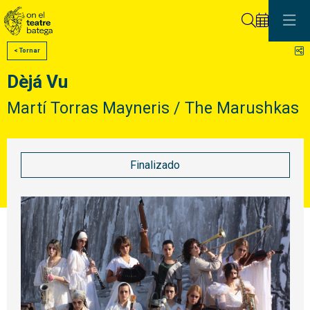
Buscar
C
< Tornar
Dèjá Vu
Martí Torras Mayneris / The Marushkas
Finalizado