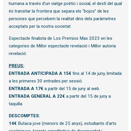
humana a través d’un viatge poètic i social, el destí del qual
és transitar la frontera que separa els “bojos” de les
persones que percebem la realitat dins dels paràmetres
acceptats per la nostra societat.
Espectacle finalista de Los Premios Max 2023 en les
categories de Millor espectacle revelació i Millor autoria
revelació.
PREUS:
ENTRADA ANTICIPADA A 15€
fins al 14 de juny, limitada
a les primeres 30 entrades per sessió.
ENTRADA A 17€
a partir del 15 de juny al web.
ENTRADA GENERAL A 22€
a partir del 15 de juny a
taquilla
DESCOMPTES:
14€
Butaca jove (menors de 25 anys), estudiants d’arts
escèniques, targeta acreditativa de discapacitat i