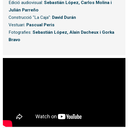
Edició audiovisual:
Sebastián López, Carlos Molina i
Julián Parreño
Construcció "La Caja":
David Durán
Vestuari:
Pascual Peris
Fotografies:
Sebastián López, Alain Dacheux i Gorka
Bravo