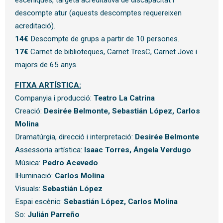
descompte atur (aquests descomptes requereixen
acreditació).
14€
Descompte de grups a partir de 10 persones.
17€
Carnet de biblioteques, Carnet TresC, Carnet Jove i
majors de 65 anys.
FITXA ARTÍSTICA:
Companyia i producció:
Teatro La Catrina
Creació:
Desirée Belmonte, Sebastián López, Carlos
Molina
Dramatúrgia, direcció i interpretació:
Desirée Belmonte
Assessoria artística:
Isaac Torres, Ángela Verdugo
Música:
Pedro Acevedo
Il·luminació:
Carlos Molina
Visuals:
Sebastián López
Espai escènic:
Sebastián López, Carlos Molina
So:
Julián Parreño