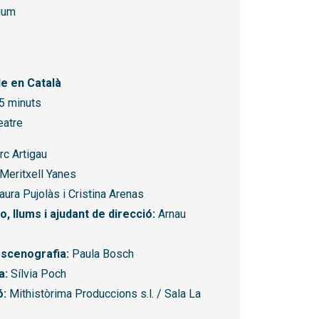
ium
e en Català
5 minuts
teatre
c Artigau
Meritxell Yanes
ura Pujolàs i Cristina Arenas
, llums i ajudant de direcció:
Arnau
scenografia:
Paula Bosch
a:
Sílvia Poch
ó:
Mithistòrima Produccions s.l. / Sala La