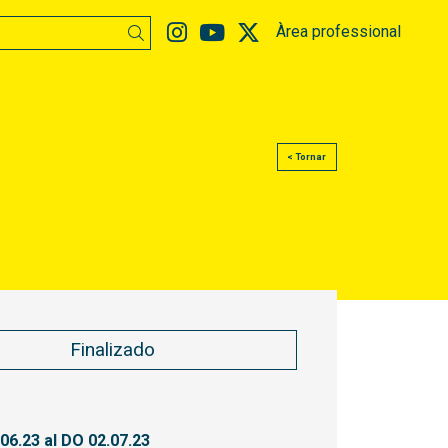
Link a instagram
Link a youtube
Link a twitter
Àrea professional
Buscar
< Tornar
Finalizado
.06.23
al DO 02.07.23