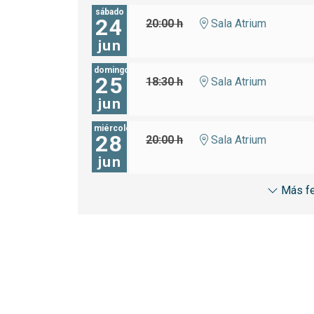
sábado
24
20:00 h
Sala Atrium
jun
domingo
25
18:30 h
Sala Atrium
jun
miércoles
28
20:00 h
Sala Atrium
jun
Más f