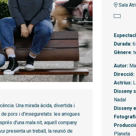
Sala Atr
Espectacl
Durada:
6
Gènere
: 
Autor:
Mar
Direcció:
Actrius:
La
Disseny so
Nadal
ència. Una mirada àcida, divertida i
Disseny e
 de pors i d'inseguretats: les amigues
Fotografi
sprés d'una mala nit, aquell company
Producci
ui presenta un treball, la reunió de
Planeta