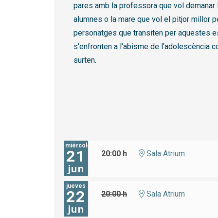
pares amb la professora que vol demanar l
alumnes o la mare que vol el pitjor millor pe
personatges que transiten per aquestes 
s'enfronten a l'abisme de l'adolescència 
surten.
miércoles
21
20:00 h
Sala Atrium
jun
jueves
22
20:00 h
Sala Atrium
jun