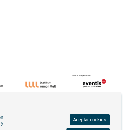
én
Aceptar cookies
 y