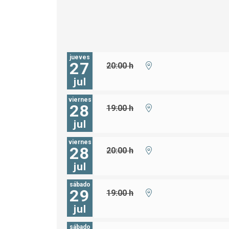
jueves
27
20:00 h
jul
viernes
28
19:00 h
jul
viernes
28
20:00 h
jul
sábado
29
19:00 h
jul
sábado