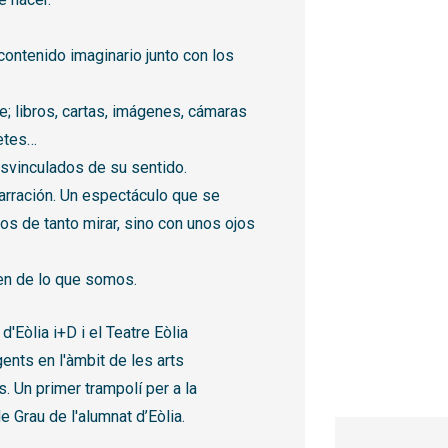
contenido imaginario junto con los
; libros, cartas, imágenes, cámaras
uetes…
esvinculados de su sentido.
narración. Un espectáculo que se
os de tanto mirar, sino con unos ojos
gen de lo que somos.
'Eòlia i+D i el Teatre Eòlia
ents en l'àmbit de les arts
. Un primer trampolí per a la
de Grau de l'alumnat d’Eòlia.