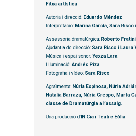
Fitxa artística
Autoria i direcció:
Eduardo Méndez
Interpretació:
Marina García, Sara Risco
Assessoria dramatúrgica:
Roberto Fratini
Ajudantia de direcció:
Sara Risco i Laura 
Música i espai sonor:
Yexza Lara
Il·luminació:
Andrés Piza
Fotografia i vídeo:
Sara Risco
Agraïments:
Núria Espinosa, Núria Adrián
Natalia Barraza, Núria Crespo, Marta Gal
classe de Dramatúrgia a l’assaig.
Una producció d’
IN Cia i Teatre Eòlia