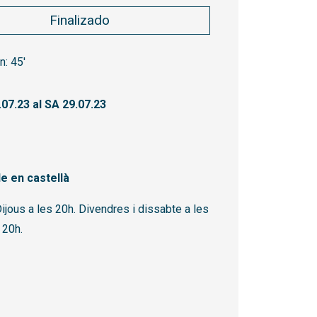
Finalizado
n:
45'
.07.23
al SA 29.07.23
e en castellà
ijous a les 20h. Divendres i dissabte a les
s 20h.