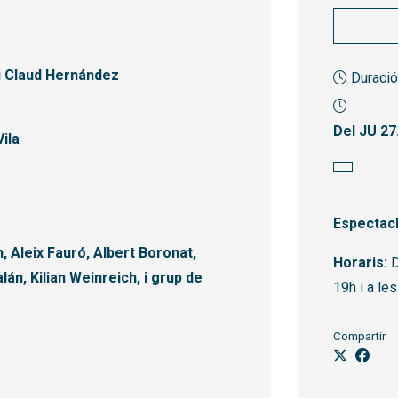
 i Claud Hernández
Duració
Del JU 27
Vila
Espectacl
, Aleix Fauró, Albert Boronat,
Horaris:
D
án, Kilian Weinreich, i grup de
19h i a le
Compartir