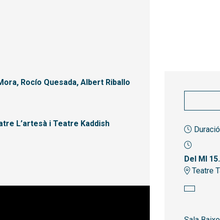
Mora, Rocío Quesada, Albert Riballo
atre L’artesà i Teatre Kaddish
Duració
Del MI 15
Teatre T
Sala Baix