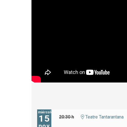
miércoles
15
20:30 h
Teatre Tantarantana
nov