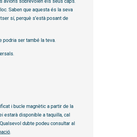
els avions sobrevolen els seus caps.
lloc. Saben que aquesta és la seva
otser sí, perquè s’està posant de
te podria ser també la teva.
ersals.
at i bucle magnètic a partir de la
 estarà disponible a taquilla, cal
. Qualsevol dubte podeu consultar al
mació
.