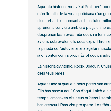
Aquesta història esdevé al Prat, però podri
món.Retalls de la vida quotidiana d’un gr
d’un treball fix i somiant amb un futur millo
aprenen a conviure amb una platja on no es
desprenen les seves fàbriques i a tenir c
avions sobrevolen els seus caps. I tiren ar
la pineda de l’autovia, anar a agafar musclo
ja el senten com a propi. És el seu paradís 
La història d’Antonio, Rocío, Joaquín, Chus
dels teus pares.
Aquest lloc al qual els seus pares van arri
Ells han nascut aquí. Són d’aquí. I això els
temps, amagaven els seus orígens i somiav
han crescut i l’han vist prosperar. Les fàbr