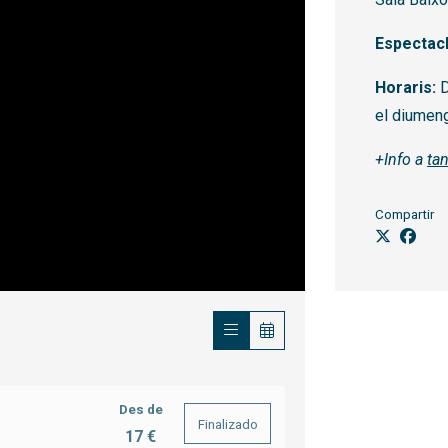
Espectacl
Horaris:
D
el diumen
+Info a
ta
Compartir
Des de
Finalizado
17 €