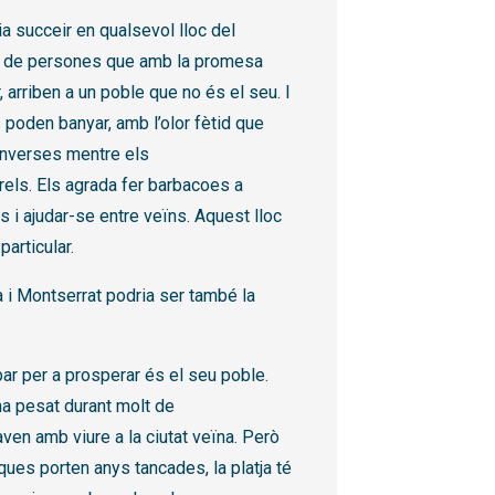
a succeir en qualsevol lloc del
up de persones que amb la promesa
r, arriben a un poble que no és el seu. I
 poden banyar, amb l’olor fètid que
onverses mentre els
rels. Els agrada fer barbacoes a
s i ajudar-se entre veïns. Aquest lloc
particular.
a i Montserrat podria ser també la
bar per a prosperar és el seu poble.
 ha pesat durant molt de
en amb viure a la ciutat veïna. Però
iques porten anys tancades, la platja té