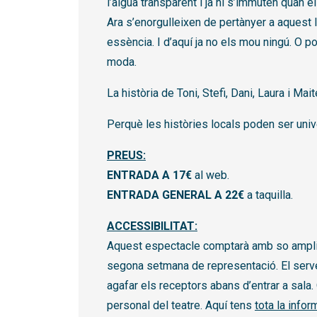
l’aigua transparent i ja ni s’immuten quan 
Ara s’enorgulleixen de pertànyer a aquest 
essència. I d’aquí ja no els mou ningú. O p
moda.
La història de Toni, Stefi, Dani, Laura i Mai
Perquè les històries locals poden ser univ
PREUS:
ENTRADA A 17€
al web.
ENTRADA GENERAL A 22€
a taquilla.
ACCESSIBILITAT:
Aquest espectacle comptarà amb so amplific
segona setmana de representació. El servei
agafar els receptors abans d’entrar a sala
personal del teatre. Aquí tens
tota la infor