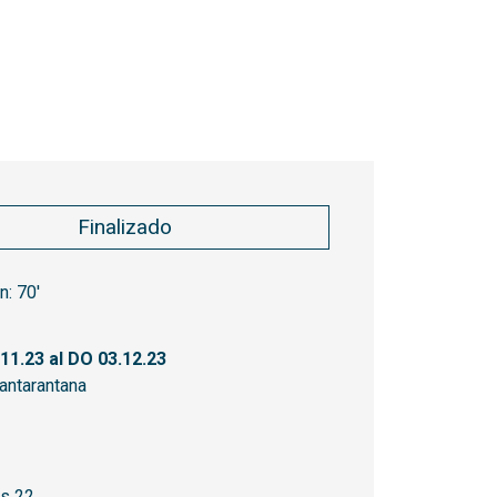
Finalizado
n:
70'
.11.23
al DO 03.12.23
antarantana
os 22