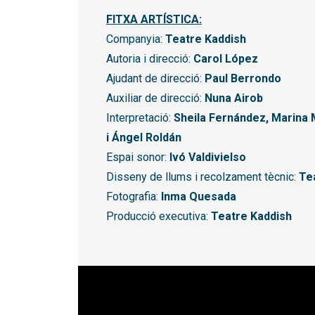
FITXA ARTÍSTICA:
Companyia:
Teatre Kaddish
Autoria i direcció:
Carol López
Ajudant de direcció:
Paul Berrondo
Auxiliar de direcció:
Nuna Airob
Interpretació:
Sheila Fernández, Marina 
i Ángel Roldán
Espai sonor:
Ivó Valdivielso
Disseny de llums i recolzament tècnic:
Te
Fotografia:
Inma Quesada
Producció executiva:
Teatre Kaddish