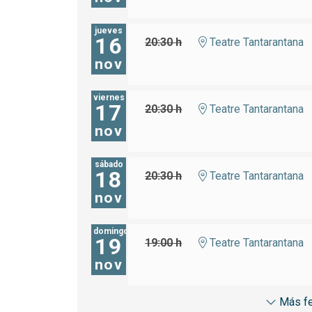
jueves
16
20:30 h
Teatre Tantarantana
nov
viernes
17
20:30 h
Teatre Tantarantana
nov
sábado
18
20:30 h
Teatre Tantarantana
nov
domingo
19
19:00 h
Teatre Tantarantana
nov
Más f