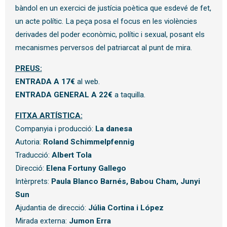
bàndol en un exercici de justícia poètica que esdevé de fet,
un acte polític. La peça posa el focus en les violències
derivades del poder econòmic, polític i sexual, posant els
mecanismes perversos del patriarcat al punt de mira.
PREUS:
ENTRADA A 17€
al web.
ENTRADA GENERAL A 22€
a taquilla.
FITXA ARTÍSTICA:
Companyia i producció:
L
a danesa
Autoria:
Roland Schimmelpfennig
Traducció:
A
lbert Tola
Direcció:
E
lena Fortuny Gallego
Intèrprets:
P
aula Blanco Barnés, B
abou Cham, Junyi
Sun
Ajudantia de direcció:
J
úlia Cortina i López
Mirada externa:
J
umon Erra