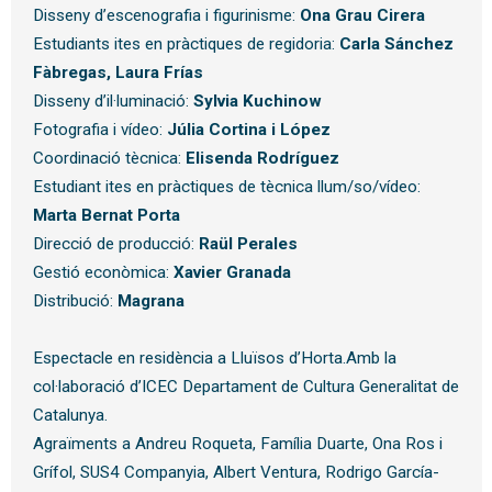
Disseny d’escenografia i figurinisme:
O
na Grau Cirera
Estudiants ites en pràctiques de regidoria:
C
arla Sánchez
Fàbregas, L
aura Frías
Disseny d’il·luminació:
S
ylvia Kuchinow
Fotografia i vídeo:
J
úlia Cortina i López
Coordinació tècnica:
E
lisenda Rodríguez
Estudiant ites en pràctiques de tècnica llum/so/vídeo:
M
arta Bernat Porta
Direcció de producció:
R
aül Perales
Gestió econòmica:
X
avier Granada
Distribució:
M
agrana
Espectacle en residència a Lluïsos d’Horta.Amb la
col·laboració d’ICEC Departament de Cultura Generalitat de
Catalunya.
Agraïments a Andreu Roqueta, Família Duarte, Ona Ros i
Grífol, SUS4 Companyia, Albert Ventura, Rodrigo García-