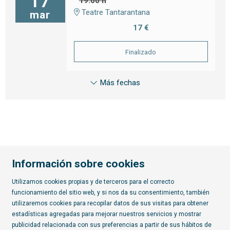
17
19:00 h
Teatre Tantarantana
mar
17 €
Finalizado
Más fechas
Información sobre cookies
Utilizamos cookies propias y de terceros para el correcto
funcionamiento del sitio web, y si nos da su consentimiento, también
Diapositiva 2 de 7
utilizaremos cookies para recopilar datos de sus visitas para obtener
estadísticas agregadas para mejorar nuestros servicios y mostrar
publicidad relacionada con sus preferencias a partir de sus hábitos de