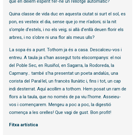
que en dèiem esperit fer-ne un rellotge automàtic?
Quina classe de vida duc en aquesta ciutat si surt el sol, es
pon, es vesteix el dia, sense que jo me n’adoni; si la nit
s’omple d’estels, i no els veig; si allà d’enllà deuen florir els
arbres, i no s’obre ni una flor als meus ulls?
La sopa és a punt. Tothom ja és a casa. Descalceu-vos i
entreu. A taula ja s’han assegut tots elscompanys: el noi
del Poble Sec, en Rusiñol, en Sagarra, la Rodoreda, la
Capmany… també s’ha presentat un poeta andalús, una
corista del Paral·lel, un francès llunàtic i, fins i tot, un cap
indi desterrat. Aquí acollim a tothom. Hem posat un ram de
flors a la taula, que no només de pa viu l’home. Asseieu-
vos i començarem. Mengeu a poc a poc, la digestió
comença a les orelles! Que vagi de gust. Bon profit!
Fitxa artística