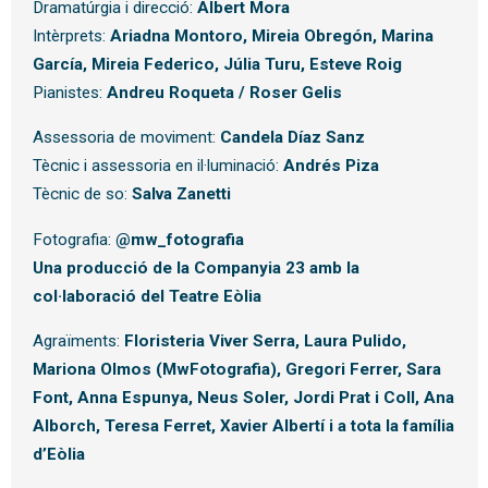
Dramatúrgia i direcció:
Albert Mora
Intèrprets:
Ariadna Montoro, Mireia Obregón, Marina
García, Mireia Federico, Júlia Turu, Esteve Roig
Pianistes:
Andreu Roqueta / Roser Gelis
Assessoria de moviment:
Candela Díaz Sanz
Tècnic i assessoria en il·luminació:
Andrés Piza
Tècnic de so:
Salva Zanetti
Fotografia:
@mw_fotografia
Una producció de la Companyia 23 amb la
col·laboració del Teatre Eòlia
Agraïments:
Floristeria Viver Serra, Laura Pulido,
Mariona Olmos (MwFotografia), Gregori Ferrer, Sara
Font, Anna Espunya, Neus Soler, Jordi Prat i Coll, Ana
Alborch, Teresa Ferret, Xavier Albertí i a tota la família
d’Eòlia