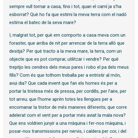
sempre vull tornar a casa, fins i tot, quan el camí ja s’ha
esborrat? Què ho fa que estimi la meva terra com el nadó
estima el batec de la seva mare?
I, malgrat tot, per què em comporto a casa meva com un
foraster, que arriba de nit per arrencar de la terra allò que
desitja? Per què tracto a la meva mare, la terra, com un
objecte que es pot comprar, utilitzar i vendre? Per què
trepitjo les cendres dels meus pares i robo el pa dels meus
fills? Com és que tothom treballa per a entristir al món,
avui dia? Que cada invent que fan els homes és per a
portar la tristesa més de pressa, per cordills, per l’aire, per
tot arreu; que l’home aprèn totes les llengües per a
encomanar la tristor de més maneres diferents; que corre
adelerat com el vent per a portar més aviat la mala nova?
Que ens voldrien junyir a una màquina i fer-nos màquina, i
posar-nos transmissions per nervis, i caldera per cor, i del