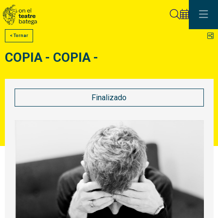
Buscar
C
< Tornar
COPIA - COPIA -
Finalizado