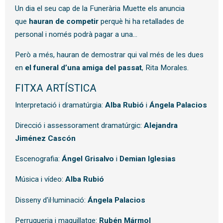
Un dia el seu cap de la Funerària Muette els anuncia
que
hauran de competir
perquè hi ha retallades de
personal i només podrà pagar a una…
Però a més, hauran de demostrar qui val més de les dues
en
el funeral d’una
amiga del passat
, Rita Morales.
FITXA ARTÍSTICA
Interpretació i dramatúrgia:
Alba Rubió
i
Ángela Palacios
Direcció i assessorament dramatúrgic:
Alejandra
Jiménez Cascón
Escenografia:
Ángel Grisalvo
i
Demian Iglesias
Música i vídeo:
Alba Rubió
Disseny d'il·luminació:
Ángela Palacios
Perruqueria i maquillatge:
Rubén Mármol