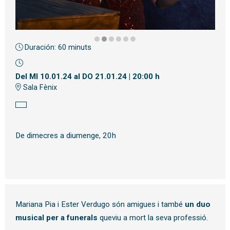
Duración:
60 minuts
Diapositiva 2 de 6
Del MI 10.01.24
al DO 21.01.24
|
20:00 h
Sala Fènix
De dimecres a diumenge, 20h
Mariana Pia i Ester Verdugo són amigues i també
un duo
musical per a funerals
queviu a mort la seva professió.