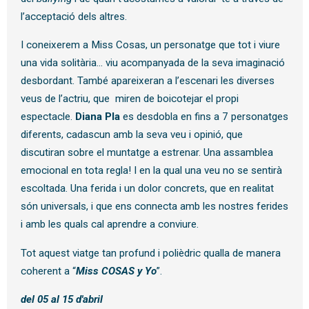
l’acceptació dels altres.
I coneixerem a Miss Cosas, un personatge que tot i viure
una vida solitària… viu acompanyada de la seva imaginació
desbordant. També apareixeran a l’escenari les diverses
veus de l’actriu, que miren de boicotejar el propi
espectacle.
Diana Pla
es desdobla en fins a 7 personatges
diferents, cadascun amb la seva veu i opinió, que
discutiran sobre el muntatge a estrenar. Una assamblea
emocional en tota regla! I en la qual una veu no se sentirà
escoltada. Una ferida i un dolor concrets, que en realitat
són universals, i que ens connecta amb les nostres ferides
i amb les quals cal aprendre a conviure.
Tot aquest viatge tan profund i polièdric qualla de manera
coherent a “
Miss COSAS y Yo
”.
del 05 al 15 d'abril