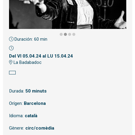
Duración:
60 min
Diapositiva 2 de 4
Del VI 05.04.24
al LU 15.04.24
La Badabadoc
Durada:
50 minuts
Orígen:
Barcelona
Idioma:
català
Gènere:
circ/comèdia