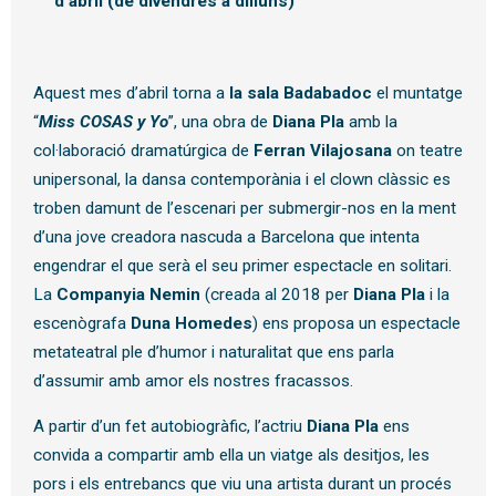
d’abril (de divendres a dilluns)
Aquest mes d’abril torna a
la sala Badabadoc
el muntatge
“
Miss COSAS y Yo
”, una obra de
Diana Pla
amb la
col·laboració dramatúrgica de
Ferran Vilajosana
on teatre
unipersonal, la dansa contemporània i el clown clàssic es
troben damunt de l’escenari per submergir-nos en la ment
d’una jove creadora nascuda a Barcelona que intenta
engendrar el que serà el seu primer espectacle en solitari.
La
Companyia Nemin
(creada al 2018 per
Diana Pla
i la
escenògrafa
Duna Homedes
) ens proposa un espectacle
metateatral ple d’humor i naturalitat que ens parla
d’assumir amb amor els nostres fracassos.
A partir d’un fet autobiogràfic, l’actriu
Diana Pla
ens
convida a compartir amb ella un viatge als desitjos, les
pors i els entrebancs que viu una artista durant un procés