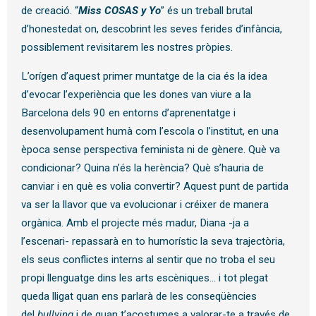
de creació. “
Miss COSAS y Yo
” és un treball brutal
d’honestedat on, descobrint les seves ferides d’infància,
possiblement revisitarem les nostres pròpies.
L’orígen d’aquest primer muntatge de la cia és la idea
d’evocar l’experiència que les dones van viure a la
Barcelona dels 90 en entorns d’aprenentatge i
desenvolupament humà com l’escola o l’institut, en una
època sense perspectiva feminista ni de gènere. Què va
condicionar? Quina n’és la herència? Què s’hauria de
canviar i en què es volia convertir? Aquest punt de partida
va ser la llavor que va evolucionar i créixer de manera
orgànica. Amb el projecte més madur, Diana -ja a
l’escenari- repassarà en to humorístic la seva trajectòria,
els seus conflictes interns al sentir que no troba el seu
propi llenguatge dins les arts escèniques… i tot plegat
queda lligat quan ens parlarà de les conseqüències
del
bullying
i de quan t’acostumes a valorar-te a través de