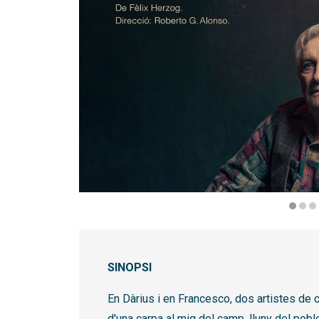
Diapositiva 1 de 4
SINOPSI
En Dàrius i en Francesco, dos artistes de c
d'una carpa al mig del camp, lluny del pobl