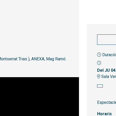
Duració
i Montserrat Trias ), ANEXA, Mag Ramó.
Del JU 04
Sala Ver
Espectacle
Horaris