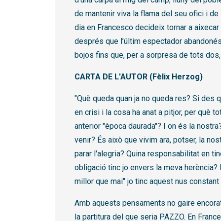
de mantenir viva la flama del seu ofici i de 
dia en Francesco decideix tornar a aixecar
després que l’últim espectador abandonés
bojos fins que, per a sorpresa de tots dos
CARTA DE L'AUTOR (Fèlix Herzog)
"Què queda quan ja no queda res? Si des
en crisi i la cosa ha anat a pitjor, per què 
anterior "època daurada"? I on és la nostra
venir? És això que vivim ara, potser, la nos
parar l'alegria? Quina responsabilitat en ti
obligació tinc jo envers la meva herència
millor que mai" jo tinc aquest nus constant
Amb aquests pensaments no gaire encoratj
la partitura del que seria PAZZO. En France