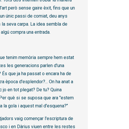
l’art però sense gaire èxit, fins que un
 un únic passi de comiat, deu anys
 la seva carpa. La idea sembla de
, algú compra una entrada.
 que tenim memòria sempre hem estat
totes les generacions parlen d'una
? És que ja ha passat o encara ha de
tra època d'esplendor?... On ha anat a
nc jo en tot plegat? De tu? Quina
? Per què si se suposa que ara "estem
 a la gola i aquest mal d'esquena?"
adors vaig començar l'escriptura de
sco i en Dàrius viuen entre les restes