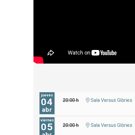
jueves
04
20:00 h
Sala Versus Glòries
abr
viernes
05
20:00 h
Sala Versus Glòries
abr