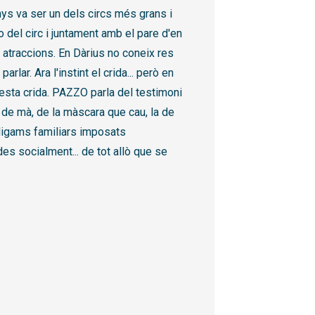
ys va ser un dels circs més grans i
 del circ i juntament amb el pare d'en
 atraccions. En Dàrius no coneix res
rlar. Ara l'instint el crida... però en
esta crida. PAZZO parla del testimoni
 de mà, de la màscara que cau, la de
 lligams familiars imposats
s socialment... de tot allò que se