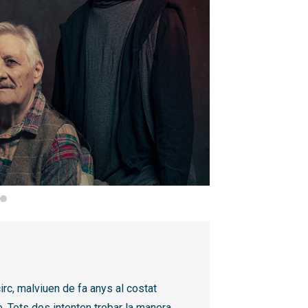
irc, malviuen de fa anys al costat
e. Tots dos intenten trobar la manera