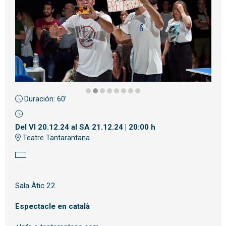
Duración:
60'
Diapositiva 2 de 8
Del VI 20.12.24
al SA 21.12.24
|
20:00 h
Teatre Tantarantana
Sala Àtic 22
Espectacle en català