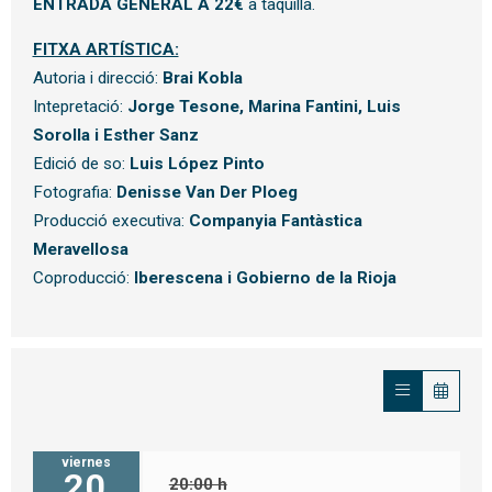
ENTRADA GENERAL A 22€
a taquilla.
FITXA ARTÍSTICA:
Autoria i direcció:
Brai Kobla
Intepretació:
Jorge Tesone, Marina Fantini, Luis
Sorolla i Esther Sanz
Edició de so:
Luis López Pinto
Fotografia:
Denisse Van Der Ploeg
Producció executiva:
Companyia Fantàstica
Meravellosa
Coproducció:
Iberescena i Gobierno de la Rioja
viernes
20
20:00 h