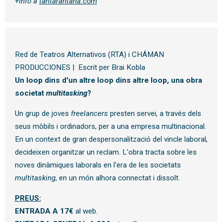
+Info a
tantarantana.com
Red de Teatros Alternativos (RTA) i CHÁMAN
PRODUCCIONES |
Escrit per Brai Kobla
Un loop dins d'un altre loop dins altre loop, una obra 
societat 
multitasking
?
Un grup de joves 
freelancers
 presten servei, a través dels 
seus mòbils i ordinadors, per a una empresa multinacional. 
En un context de gran despersonalització del vincle laboral, 
decideixen organitzar un reclam. L'obra tracta sobre les 
noves dinàmiques laborals en l'era de les societats 
multitasking
, en un món alhora connectat i dissolt.
PREUS:
ENTRADA A 17€
al web.