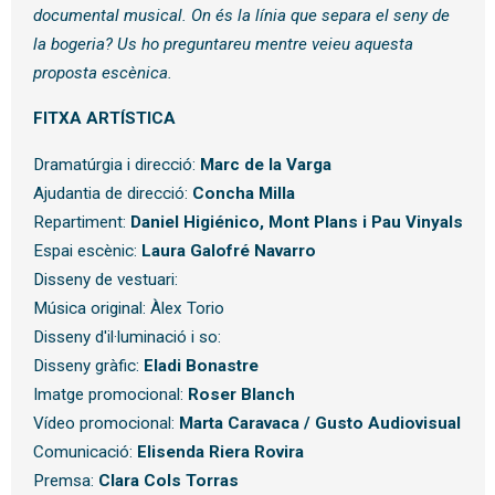
documental musical. On és la línia que separa el seny de
la bogeria? Us ho preguntareu mentre veieu aquesta
proposta escènica.
FITXA ARTÍSTICA
Dramatúrgia i direcció:
Marc de la Varga
Ajudantia de direcció:
Concha Milla
Repartiment:
Daniel Higiénico, Mont Plans i Pau Vinyals
Espai escènic:
Laura Galofré Navarro
Disseny de vestuari:
Música original: Àlex Torio
Disseny d'il·luminació i so:
Disseny gràfic:
Eladi Bonastre
Imatge promocional:
Roser Blanch
Vídeo promocional:
Marta Caravaca / Gusto Audiovisual
Comunicació:
Elisenda Riera Rovira
Premsa:
Clara Cols Torras