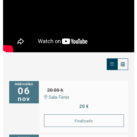
miércoles
06
20:00 h
Sala Fènix
nov
20 €
Finalizado