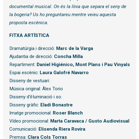
documental musical. On és la línia que separa el seny de
la bogeria? Us ho preguntareu mentre veieu aquesta
proposta escènica.
FITXA ARTÍSTICA
Dramatúrgia i direcció:
Marc de la Varga
Ajudantia de direcció:
Concha Milla
Repartiment:
Daniel Higiénico, Mont Plans i Pau Vinyals
Espai escènic:
Laura Galofré Navarro
Disseny de vestuari:
Música original: Àlex Torio
Disseny d'il·luminació i so:
Disseny gràfic:
Eladi Bonastre
Imatge promocional:
Roser Blanch
Vídeo promocional:
Marta Caravaca / Gusto Audiovisual
Comunicació:
Elisenda Riera Rovira
Premsa:
Clara Cols Torras