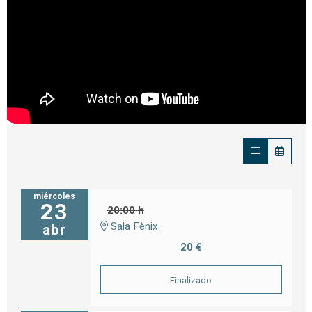
miércoles
23
20:00 h
Sala Fènix
abr
20 €
Finalizado