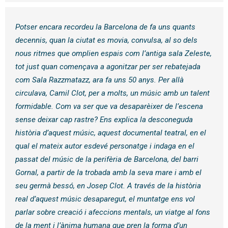
Potser encara recordeu la Barcelona de fa uns quants
decennis, quan la ciutat es movia, convulsa, al so dels
nous ritmes que omplien espais com l’antiga sala Zeleste,
tot just quan començava a agonitzar per ser rebatejada
com Sala Razzmatazz, ara fa uns 50 anys. Per allà
circulava, Camil Clot, per a molts, un músic amb un talent
formidable. Com va ser que va desaparèixer de l’escena
sense deixar cap rastre? Ens explica la desconeguda
història d’aquest músic, aquest documental teatral, en el
qual el mateix autor esdevé personatge i indaga en el
passat del músic de la perifèria de Barcelona, del barri
Gornal, a partir de la trobada amb la seva mare i amb el
seu germà bessó, en Josep Clot. A través de la història
real d’aquest músic desaparegut, el muntatge ens vol
parlar sobre creació i afeccions mentals, un viatge al fons
de la ment i l’ànima humana que pren la forma d’un