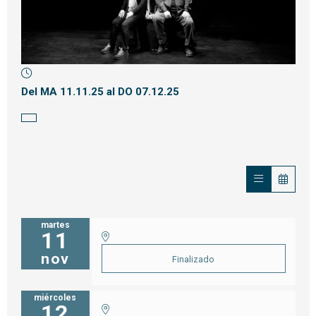
Diapositiva 1 de 1
Del MA 11.11.25
al DO 07.12.25
martes
11
nov
Finalizado
miércoles
12