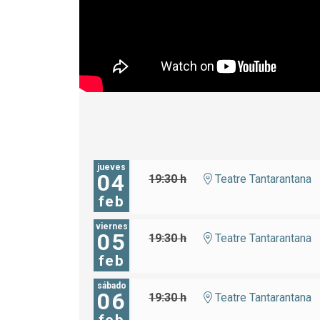
jueves
04
19:30 h
Teatre Tantarantana
feb
viernes
05
19:30 h
Teatre Tantarantana
feb
sábado
06
19:30 h
Teatre Tantarantana