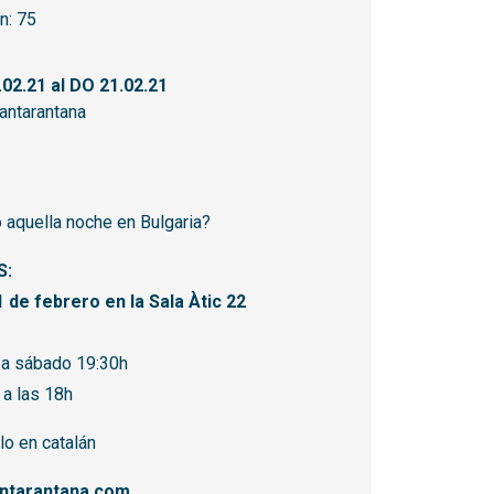
n:
75
.02.21
al DO 21.02.21
antarantana
 aquella noche en Bulgaria?
S:
1 de febrero en la Sala Àtic 22
 a sábado 19:30h
a las 18h
o en catalán
antarantana.com