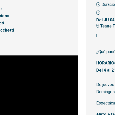
Duració
ar
cions
Del JU 04
có
Teatre T
cchetti
¿Qué pasó
HORARIO
Del 4 al 2
De jueves
Domingos 
Espectácul
+Info a
t