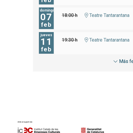
feb
domingo
07
18:00 h
Teatre Tantarantana
feb
jueves
11
19:30 h
Teatre Tantarantana
feb
Más f