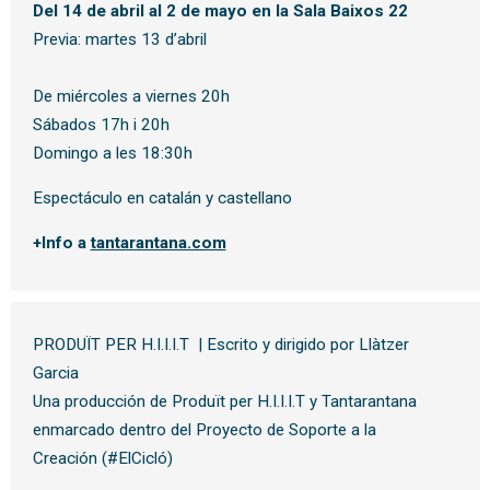
Del 14 de abril al 2 de mayo en la Sala Baixos 22
Previa: martes 13 d’abril
De miércoles a viernes 20h
Sábados 17h i 20h
Domingo a les 18:30h
Espectáculo en catalán y castellano
+Info a
tantarantana.com
PRODUÏT PER H.I.I.I.T | Escrito y dirigido por Llàtzer
Garcia
Una producción de Produït per H.I.I.I.T y Tantarantana
enmarcado dentro del Proyecto de Soporte a la
Creación (#ElCicló)