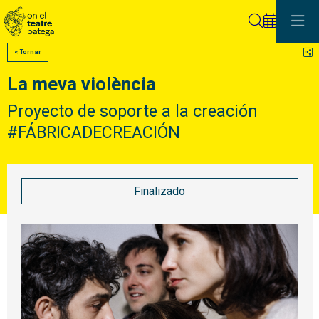
Buscar
C
< Tornar
La meva violència
Proyecto de soporte a la creación
#FÁBRICADECREACIÓN
Finalizado