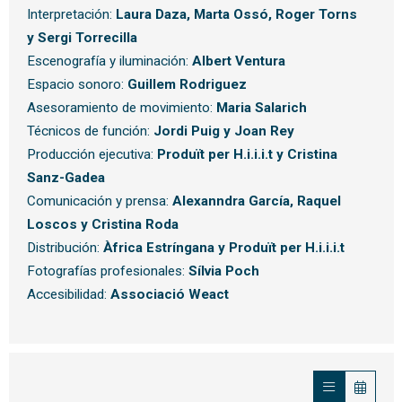
Interpretación:
Laura Daza, Marta Ossó, Roger Torns
y Sergi Torrecilla
Escenografía y iluminación:
Albert Ventura
Espacio sonoro:
Guillem Rodriguez
Asesoramiento de movimiento:
Maria Salarich
Técnicos de función:
Jordi Puig y Joan Rey
Producción ejecutiva:
Produït per H.i.i.i.t y Cristina
Sanz-Gadea
Comunicación y prensa:
Alexanndra García, Raquel
Loscos y Cristina Roda
Distribución:
Àfrica Estríngana y Produït per H.i.i.i.t
Fotografías profesionales:
Sílvia Poch
Accesibilidad:
Associació Weact