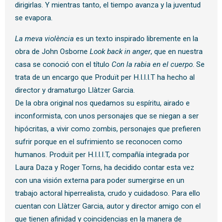
dirigirlas. Y mientras tanto, el tiempo avanza y la juventud
se evapora.
La meva violència
es un texto inspirado libremente en la
obra de John Osborne
Look back in anger
, que en nuestra
casa se conoció con el título
Con la rabia en el cuerpo
. Se
trata de un encargo que Produït per H.I.I.I.T ha hecho al
director y dramaturgo Llàtzer Garcia.
De la obra original nos quedamos su espíritu, airado e
inconformista, con unos personajes que se niegan a ser
hipócritas, a vivir como zombis, personajes que prefieren
sufrir porque en el sufrimiento se reconocen como
humanos. Produït per H.I.I.I.T, compañía integrada por
Laura Daza y Roger Torns, ha decidido contar esta vez
con una visión externa para poder sumergirse en un
trabajo actoral hiperrealista, crudo y cuidadoso. Para ello
cuentan con Llàtzer Garcia, autor y director amigo con el
que tienen afinidad y coincidencias en la manera de