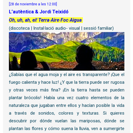
[28 de noviembre a les 12:00]
L’autèntica & Jordi Teixidó
Oh, uh, ah, ei! Terra·Aire·Foc·Aigua
(discoteca | Instal·lació audio- visual
| sessió familiar)
¿Sabías que el agua moja y el aire es transparente? ¡Que el
fuego calienta y hace luz! ¿Y que la tierra puede ser rugosa
y otras veces más fina? ¡En la tierra hasta se pueden
plantar brócolis! Había una vez cuatro elementos de la
naturaleza que jugaban entre ellos y hacían posible la vida
a través de sonidos, colores y texturas. Si quieres
descubrir por dónde vuelan las mariposas, dónde se
plantan las flores y cómo suena la lluvia, ven a sumergirte