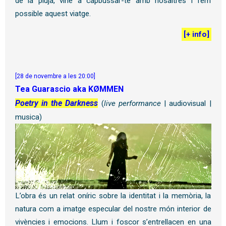
de la pluja, vine a capbussar-te amb nosaltres i fem
possible aquest viatge.
[
+ info
]
[28 de novembre a les 20:00]
Tea Guarascio aka KØMMEN
Poetry in the Darkness
(
live performance
| audiovisual |
musica)
L’obra és un relat oníric sobre la identitat i la memòria, la
natura com a imatge especular del nostre món interior de
vivències i emocions. Llum i foscor s’entrellacen en una