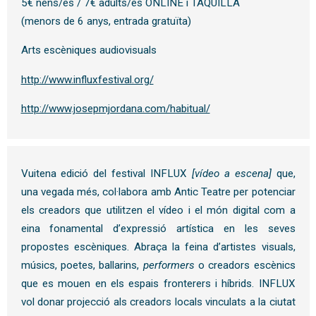
5€ nens/es / 7€ adults/es ONLINE i TAQUILLA
(menors de 6 anys, entrada gratuïta)
Arts escèniques audiovisuals
http://www.influxfestival.org/
http://www.josepmjordana.com/habitual/
Vuitena edició del festival INFLUX
[vídeo a escena]
que,
una vegada més, col·labora amb Antic Teatre per potenciar
els creadors que utilitzen el vídeo i el món digital com a
eina fonamental d’expressió artística en les seves
propostes escèniques. Abraça la feina d’artistes visuals,
músics, poetes, ballarins,
performers
o creadors escènics
que es mouen en els espais fronterers i híbrids. INFLUX
vol donar projecció als creadors locals vinculats a la ciutat