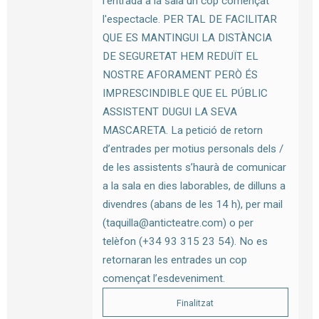
l'entrada a la sala un cop començat
l'espectacle. PER TAL DE FACILITAR
QUE ES MANTINGUI LA DISTÀNCIA
DE SEGURETAT HEM REDUÏT EL
NOSTRE AFORAMENT PERÒ ÉS
IMPRESCINDIBLE QUE EL PÚBLIC
ASSISTENT DUGUI LA SEVA
MASCARETA. La petició de retorn
d’entrades per motius personals dels /
de les assistents s’haurà de comunicar
a la sala en dies laborables, de dilluns a
divendres (abans de les 14 h), per mail
(taquilla@anticteatre.com) o per
telèfon (+34 93 315 23 54). No es
retornaran les entrades un cop
començat l’esdeveniment.
Finalitzat