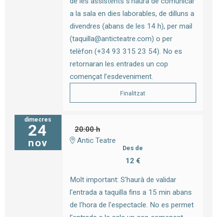
de les assistents s’haurà de comunicar
a la sala en dies laborables, de dilluns a
divendres (abans de les 14 h), per mail
(taquilla@anticteatre.com) o per
telèfon (+34 93 315 23 54). No es
retornaran les entrades un cop
començat l’esdeveniment.
Finalitzat
dimecres
24
20:00 h
Antic Teatre
nov
Des de
12 €
Molt important: S'haurà de validar
l'entrada a taquilla fins a 15 min abans
de l'hora de l'espectacle. No es permet