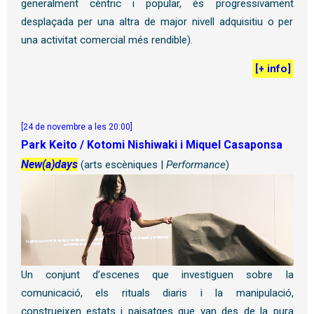
generalment cèntric i popular, és progressivament
desplaçada per una altra de major nivell adquisitiu o per
una activitat comercial més rendible).
[
+ info
]
[24 de novembre a les 20:00]
Park Keito / Kotomi Nishiwaki i Miquel Casaponsa
New(a)days
(arts escèniques |
Performance
)
Un conjunt d’escenes que investiguen sobre la
comunicació, els rituals diaris i la manipulació,
construeixen estats i paisatges que van des de la pura