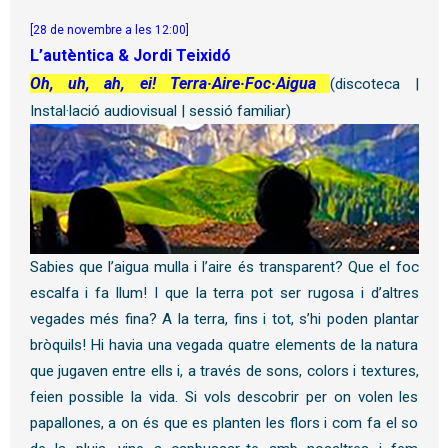
[28 de novembre a les 12:00]
L’autèntica & Jordi Teixidó
Oh, uh, ah, ei! Terra·Aire·Foc·Aigua
(discoteca |
Instal·lació audiovisual
| sessió familiar)
Sabies que l’aigua mulla i l’aire és transparent? Que el foc
escalfa i fa llum! I que la terra pot ser rugosa i d’altres
vegades més fina? A la terra, fins i tot, s’hi poden plantar
bròquils! Hi havia una vegada quatre elements de la natura
que jugaven entre ells i, a través de sons, colors i textures,
feien possible la vida. Si vols descobrir per on volen les
papallones, a on és que es planten les flors i com fa el so