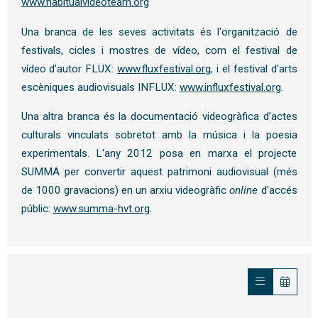
www.habitualvideoteam.org
Una branca de les seves activitats és l'organització de
festivals, cicles i mostres de vídeo, com el festival de
vídeo d’autor FLUX:
www.fluxfestival.org
,
i el festival d'arts
escèniques audiovisuals INFLUX:
www.influxfestival.org
.
Una altra branca és la documentació videogràfica d’actes
culturals vinculats sobretot amb la música i la poesia
experimentals. L'any 2012 posa en marxa el projecte
SUMMA per convertir aquest patrimoni audiovisual (més
de 1000 gravacions) en un arxiu videogràfic
online
d'accés
públic:
www.summa-hvt.org
.