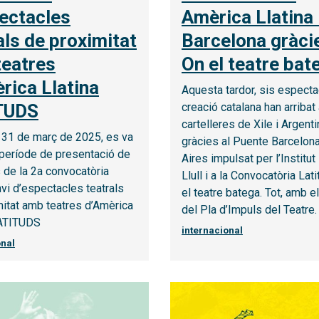
ectacles
Amèrica Llatina 
als de proximitat
Barcelona gràci
eatres
On el teatre bat
rica Llatina
Aquesta tardor, sis espect
TUDS
creació catalana han arribat 
cartelleres de Xile i Argenti
s 31 de març de 2025, es va
gràcies al Puente Barcelo
 període de presentació de
Aires impulsat per l’Institu
 de la 2a convocatòria
Llull i a la Convocatòria Lat
nvi d’espectacles teatrals
el teatre batega. Tot, amb e
itat amb teatres d’Amèrica
del Pla d’Impuls del Teatre.
LATITUDS
internacional
onal