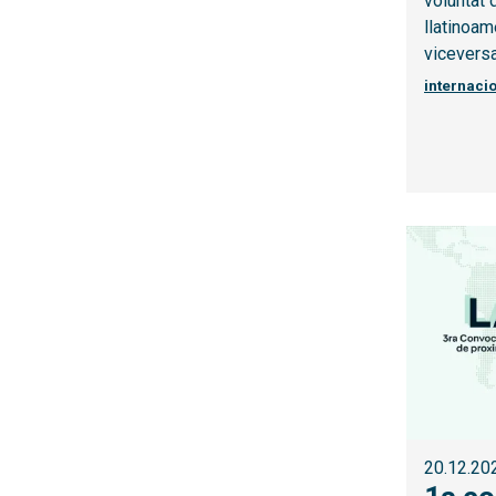
voluntat 
llatinoam
viceversa
internaci
20.12.20