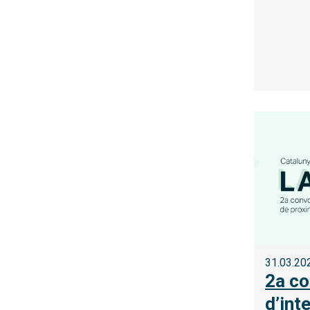
31.03.20
2a co
d’int