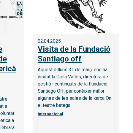
02.04.2025
e
Visita de la Fundació
de
Santiago off
ericà
Aquest dilluns 31 de març, ens ha
visitat la Carla Valles, directora de
gestió i continguts de la Fundació
Santiago Off, per conèixer millor
algunes de les sales de la xarxa On
atre
el teatre batega
at a
oluntat
internacional
mericà a
elebrarà