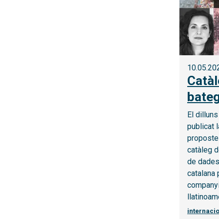
10.05.20
Catàl
bate
El dillun
publicat 
proposte
catàleg d
de dades 
catalana 
companyi
llatinoam
internaci