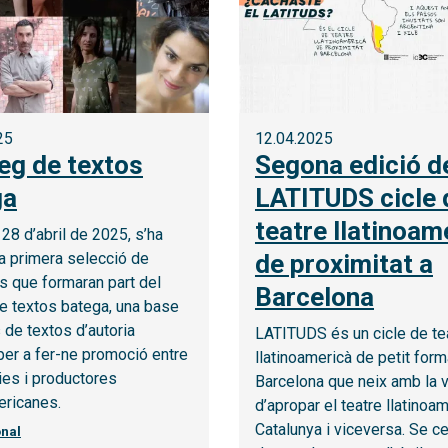
25
12.04.2025
eg de textos
Segona edició d
ga
LATITUDS cicle 
teatre llatinoam
s 28 d’abril de 2025, s’ha
la primera selecció de
de proximitat a
s que formaran part del
Barcelona
e textos batega, una base
de textos d’autoria
LATITUDS és un cicle de te
per a fer-ne promoció entre
llatinoamericà de petit form
es i productores
Barcelona que neix amb la v
ericanes.
d’apropar el teatre llatinoa
Catalunya i viceversa. Se c
onal