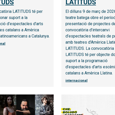
TUDS
LATITUDS
catòria LATITUDS té per
El dilluns 9 de març de 2026
onar suport a la
teatre batega obre el perío
ció d’espectacles d’arts
presentació de projectes de
es catalans a Amèrica
convocatòria d’intercanvi
 llatinoamericans a Catalunya.
d’espectacles teatrals de p
amb teatres d’Amèrica Llati
onal
LATITUDS. La convocatòria
LATITUDS té per objecte d
suport a la programació
d’espectacles d’arts escèn
catalans a Amèrica Llatina.
internacional