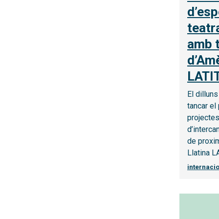
d’esp
teatr
amb t
d’Amè
LATI
El dillun
tancar el
projectes
d’interca
de proxim
Llatina 
internaci