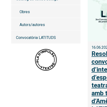
Obres
Autors/autores
Convocatòria LATITUDS
16.06.20
Resol
convo
d’int
d’esp
teatr
amb t
d’Amè