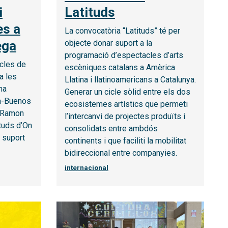
i
Latituds
es a
La convocatòria “Latituds” té per
ega
objecte donar suport a la
programació d’espectacles d’arts
acles de
escèniques catalans a Amèrica
a les
Llatina i llatinoamericans a Catalunya.
na
Generar un cicle sòlid entre els dos
na-Buenos
ecosistemes artístics que permeti
t Ramon
l’intercanvi de projectes produïts i
ituds d’On
consolidats entre ambdós
l suport
continents i que faciliti la mobilitat
bidireccional entre companyies.
internacional