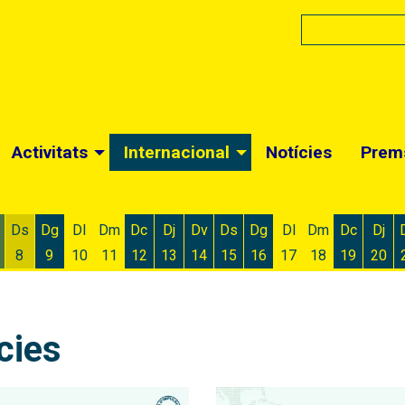
Activitats
Internacional
Notícies
Prem
Ds
Dg
Dl
Dm
Dc
Dj
Dv
Ds
Dg
Dl
Dm
Dc
Dj
8
9
10
11
12
13
14
15
16
17
18
19
20
 d'agost
 6 d'agost
ivendres 7 d'agost
Dissabte 8 d'agost
Diumenge 9 d'agost
Dimecres 12 d'agost
Dijous 13 d'agost
Divendres 14 d'agost
Dissabte 15 d'agost
Diumenge 16 d'agost
Dimecres
Dijo
cies