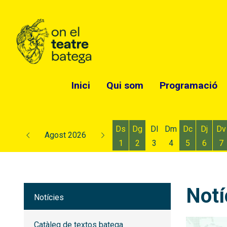
Inici
Qui som
Programació
Ds
Dg
Dl
Dm
Dc
Dj
Dv
Agost 2026
1
2
3
4
5
6
7
Dissabte 1 d'agost
Diumenge 2 d'agost
Dimecres 5
Dijous
D
Notí
Notícies
Catàleg de textos batega