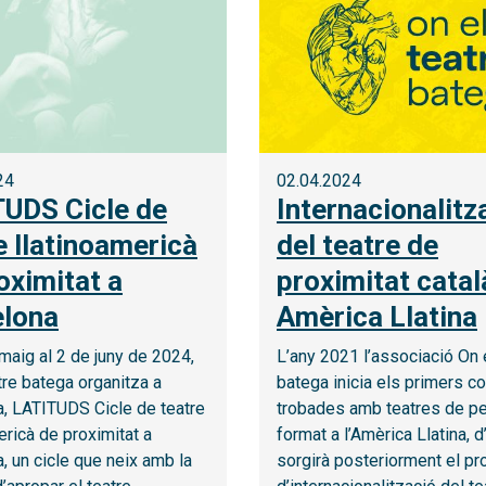
24
02.04.2024
UDS Cicle de
Internacionalitz
e llatinoamericà
del teatre de
oximitat a
proximitat catal
elona
Amèrica Llatina
maig al 2 de juny de 2024,
L’any 2021 l’associació On e
tre batega organitza a
batega inicia els primers co
a, LATITUDS Cicle de teatre
trobades amb teatres de pe
ericà de proximitat a
format a l’Amèrica Llatina, d
, un cicle que neix amb la
sorgirà posteriorment el pr