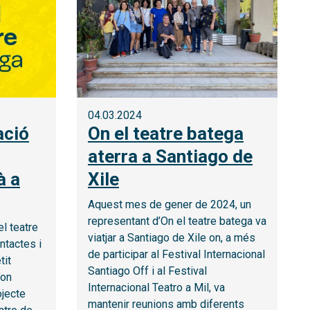
04.03.2024
ació
On el teatre batega
aterra a Santiago de
à a
Xile
Aquest mes de gener de 2024, un
representant d’On el teatre batega va
l teatre
viatjar a Santiago de Xile on, a més
ntactes i
de participar al Festival Internacional
tit
Santiago Off i al Festival
’on
Internacional Teatro a Mil, va
ojecte
mantenir reunions amb diferents