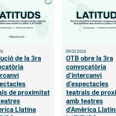
26
09.03.2026
ució de la 3ra
OTB obre la 3ra
catòria
convocatòria
ercanvi
d’intercanvi
ectacles
d’espectacles
als de proximitat
teatrals de prox
eatres
amb teatres
rica Llatina
d’Amèrica Llatin