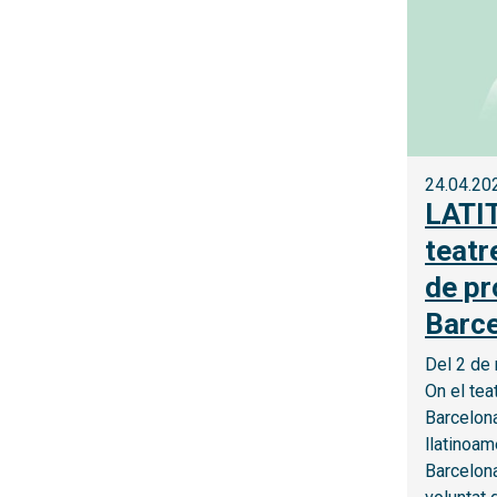
24.04.20
LATIT
teatr
de pr
Barc
Del 2 de 
On el tea
Barcelon
llatinoam
Barcelona