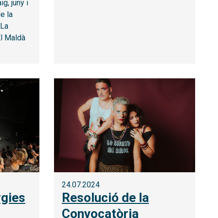
g, juny i
e la
 La
El Maldà
24.07.2024
rgies
Resolució de la
Convocatòria