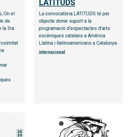
LATITUDS
, On el
La convocatòria LATITUDS té per
de de
objecte donar suport a la
 la 3ra
programació d’espectacles d’arts
escèniques catalans a Amèrica
roximitat
Llatina i llatinoamericans a Catalunya.
na
internacional
onar
iques