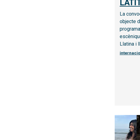
LATI
La convo
objecte d
programa
escèniqu
Llatina i
internaci