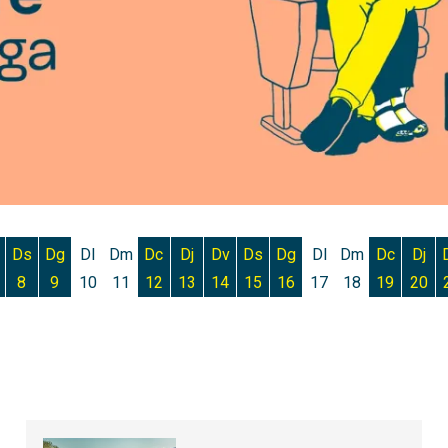
Ds
Dg
Dl
Dm
Dc
Dj
Dv
Ds
Dg
Dl
Dm
Dc
Dj
8
9
10
11
12
13
14
15
16
17
18
19
20
 d'agost
 6 d'agost
ivendres 7 d'agost
Dissabte 8 d'agost
Diumenge 9 d'agost
Dimecres 12 d'agost
Dijous 13 d'agost
Divendres 14 d'agost
Dissabte 15 d'agost
Diumenge 16 d'agost
Dimecres
Dijo