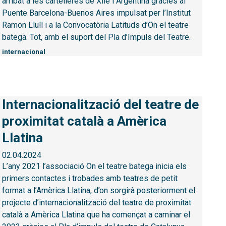
arribat a les cartelleres de Xile i Argentina gràcies al
Puente Barcelona-Buenos Aires impulsat per l’Institut
Ramon Llull i a la Convocatòria Latituds d’On el teatre
batega. Tot, amb el suport del Pla d’Impuls del Teatre.
internacional
Internacionalització del teatre de
proximitat català a Amèrica
Llatina
02.04.2024
L’any 2021 l’associació On el teatre batega inicia els
primers contactes i trobades amb teatres de petit
format a l’Amèrica Llatina, d’on sorgirà posteriorment el
projecte d’internacionalització del teatre de proximitat
català a Amèrica Llatina que ha començat a caminar el