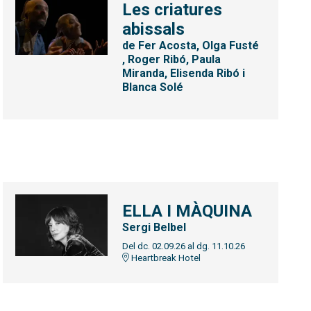
Les criatures
abissals
de Fer Acosta, Olga Fusté
, Roger Ribó, Paula
Miranda, Elisenda Ribó i
Blanca Solé
ELLA I MÀQUINA
Sergi Belbel
Del dc. 02.09.26
al dg. 11.10.26
Heartbreak Hotel