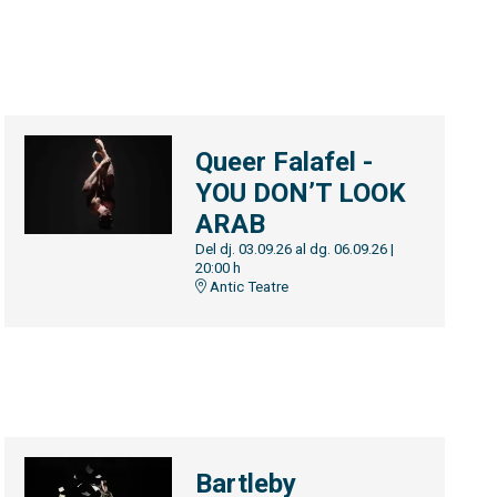
Queer Falafel -
YOU DON’T LOOK
ARAB
Del dj. 03.09.26
al dg. 06.09.26
|
20:00 h
Antic Teatre
Bartleby