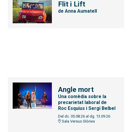
Flit i Lift
de Anna Aumatell
Angle mort
Una comèdia sobre la
precarietat laboral de
Roc Esquius i Sergi Belbel
Del dc. 05.08.26
al dg. 13.09.26
Sala Versus Glòries