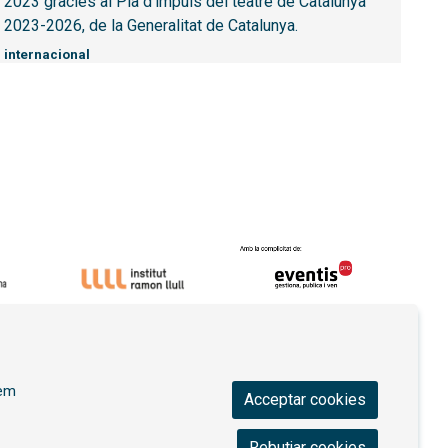
2023 gràcies al Pla d’impuls del teatre de Catalunya
2023-2026, de la Generalitat de Catalunya.
internacional
ica de privacitat
|
Contactar
|
Ús de Cookies
|
rem
Acceptar cookies
Rebutjar cookies