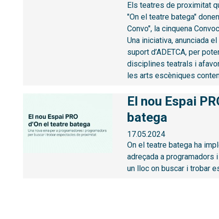
Els teatres de proximitat q
"On el teatre batega" donen
Convo", la cinquena Convoca
Una iniciativa, anunciada 
suport d’ADETCA, per poten
disciplines teatrals i afavo
les arts escèniques conte
El nou Espai PRO
batega
17.05.2024
On el teatre batega ha imp
adreçada a programadors i 
un lloc on buscar i trobar 