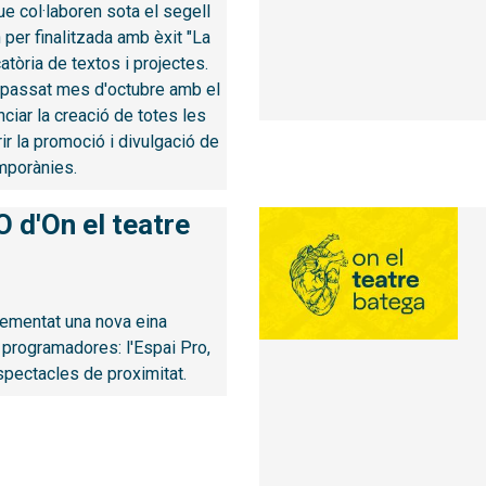
ue col·laboren sota el segell
 per finalitzada amb èxit "La
tòria de textos i projectes.
el passat mes d'octubre amb el
ciar la creació de totes les
rir la promoció i divulgació de
mporànies.
 d'On el teatre
lementat una nova eina
programadores: l'Espai Pro,
espectacles de proximitat.