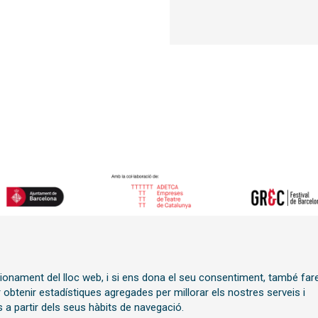
Sitemap
|
Avís Legal
|
Polít
ncionament del lloc web, i si ens dona el seu consentiment, també fa
í
Transparència
r obtenir estadístiques agregades per millorar els nostres serveis i
 a partir dels seus hàbits de navegació.