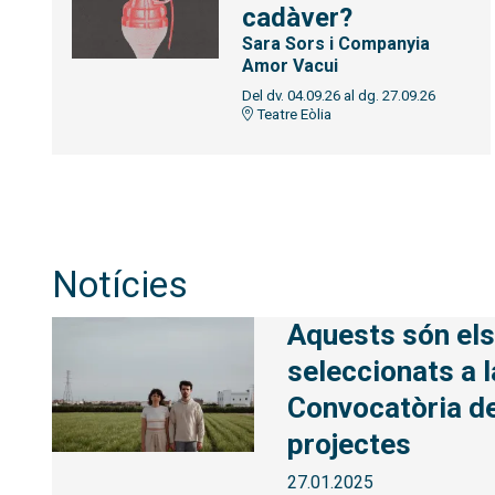
cadàver?
Sara Sors i Companyia
Amor Vacui
Del dv. 04.09.26
al dg. 27.09.26
Teatre Eòlia
Notícies
Aquests són els
seleccionats a 
Convocatòria de
projectes
27.01.2025