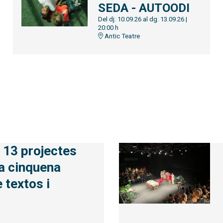
SEDA - AUTOODI
Del dj. 10.09.26
al dg. 13.09.26
|
20:00 h
Antic Teatre
 13 projectes
la cinquena
 textos i