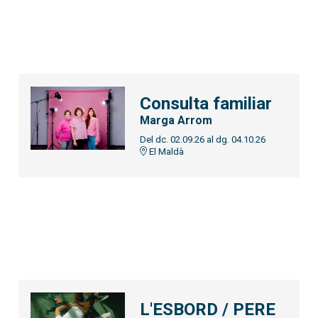
Consulta familiar
Marga Arrom
Del dc. 02.09.26
al dg. 04.10.26
El Maldà
L'ESBORD / PERE