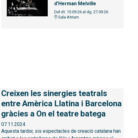
d'Herman Melville
Del dt. 15.09.26
al dg. 27.09.26
Sala Atrium
Creixen les sinergies teatrals
entre Amèrica Llatina i Barcelona
gràcies a On el teatre batega
07.11.2024
Aquesta tardor, sis espectacles de creació catalana han