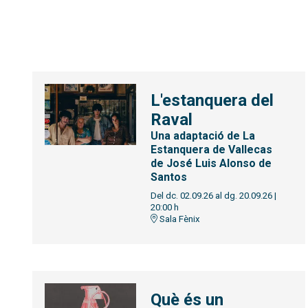
L'estanquera del
Raval
Una adaptació de La
Estanquera de Vallecas
de José Luis Alonso de
Santos
Del dc. 02.09.26
al dg. 20.09.26
|
20:00 h
Sala Fènix
Què és un