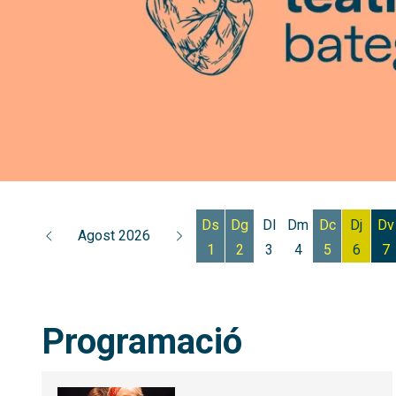
Diapositiva 3 de 3: Sent el teatre de molt, molt a prop
Ds
Dg
Dl
Dm
Dc
Dj
Dv
Agost 2026
1
2
3
4
5
6
7
Dissabte 1 d'agost
Diumenge 2 d'agost
Dimecres 5
Dijous
D
Programació