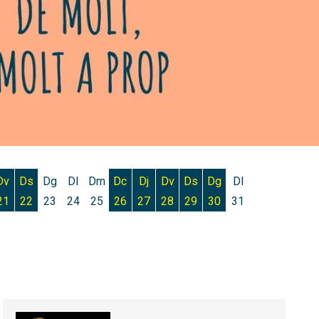
Dv
Ds
Dg
Dl
Dm
Dc
Dj
Dv
Ds
Dg
Dl
21
22
23
24
25
26
27
28
29
30
31
 19 d'agost
us 20 d'agost
Divendres 21 d'agost
Dissabte 22 d'agost
Dimecres 26 d'agost
Dijous 27 d'agost
Divendres 28 d'agost
Dissabte 29 d'agost
Diumenge 30 d'agos