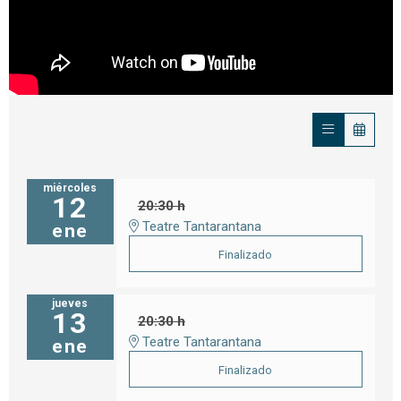
miércoles
12
20:30 h
Teatre Tantarantana
ene
Finalizado
jueves
13
20:30 h
Teatre Tantarantana
ene
Finalizado