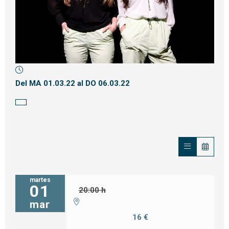
Diapositiva 1 de 1
Del MA 01.03.22
al DO 06.03.22
martes
01
20:00 h
mar
16 €