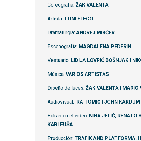
Coreografía:
ŽAK VALENTA
Artista:
TONI FLEGO
Dramaturgia:
ANDREJ MIRČEV
Escenografía:
MAGDALENA PEDERIN
Vestuario:
LIDIJA LOVRIĆ BOŠNJAK I NI
Música:
VARIOS ARTISTAS
Diseño de luces:
ŽAK VALENTA I MARIO
Audiovisual:
IRA TOMIĆ I JOHN KARDUM
Extras en el vídeo:
NINA JELIĆ, RENATO 
KARLEUŠA
Producción:
TRAFIK AND PLATFORMA. 