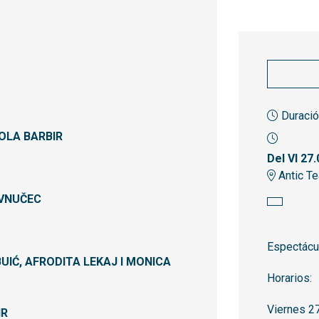
Duració
KOLA BARBIR
Del VI 27.
Antic Te
 VNUČEC
Espectácu
BUIĆ, AFRODITA LEKAJ I MONICA
Horarios:
Viernes 27
HR