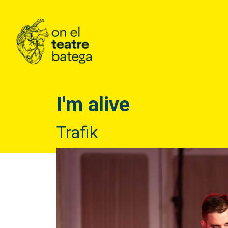
I'm alive
Trafik