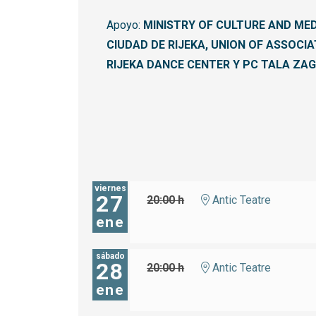
Apoyo:
MINISTRY OF CULTURE AND MED
CIUDAD DE RIJEKA, UNION OF ASSOCI
RIJEKA DANCE CENTER Y PC TALA ZA
viernes
27
20:00 h
Antic Teatre
ene
sábado
28
20:00 h
Antic Teatre
ene