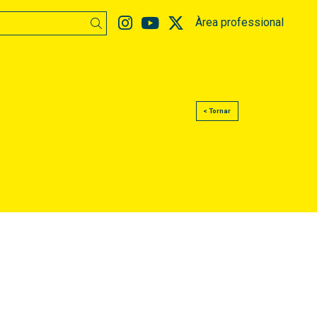
Link a instagram
Link a youtube
Link a twitter
Àrea professional
Buscar
< Tornar