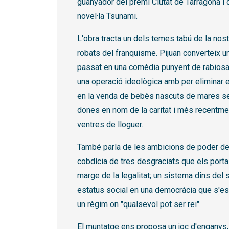
guanyador del premi Ciutat de Tarragona i 
novel·la Tsunami.
L'obra tracta un dels temes tabú de la nost
robats del franquisme. Pijuan converteix 
passat en una comèdia punyent de rabiosa 
una operació ideològica amb per eliminar el
en la venda de bebès nascuts de mares sen
dones en nom de la caritat i més recentment
ventres de lloguer.
També parla de les ambicions de poder de
cobdícia de tres desgraciats que els porta 
marge de la legalitat; un sistema dins del s
estatus social en una democràcia que s'es
un règim on "qualsevol pot ser rei".
El muntatge ens proposa un joc d'enganys, 