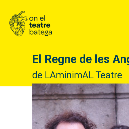
El Regne de les An
de LAminimAL Teatre