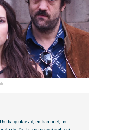
 Un dia qualsevol, en Ramonet, un
 porta del De La, un quinqui amb qui