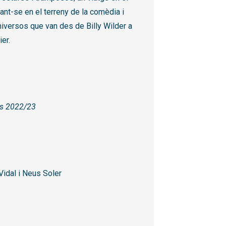
ant-se en el terreny de la comèdia i
niversos que van des de Billy Wilder a
er.
es 2022/23
a
idal i Neus Soler