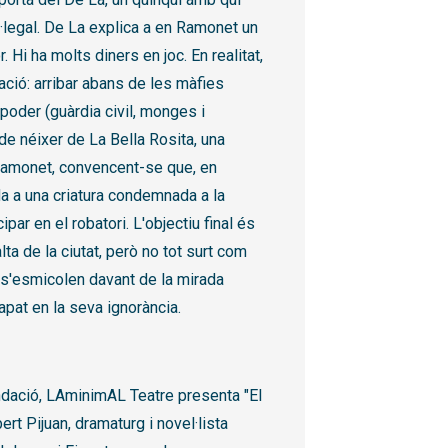
l·legal. De La explica a en Ramonet un
 Hi ha molts diners en joc. En realitat,
ació: arribar abans de les màfies
poder (guàrdia civil, monges i
de néixer de La Bella Rosita, una
 Ramonet, convencent-se que, en
ida a una criatura condemnada a la
ipar en el robatori. L'objectiu final és
lta de la ciutat, però no tot surt com
 s'esmicolen davant de la mirada
apat en la seva ignorància.
ndació, LAminimAL Teatre presenta "El
ert Pijuan, dramaturg i novel·lista