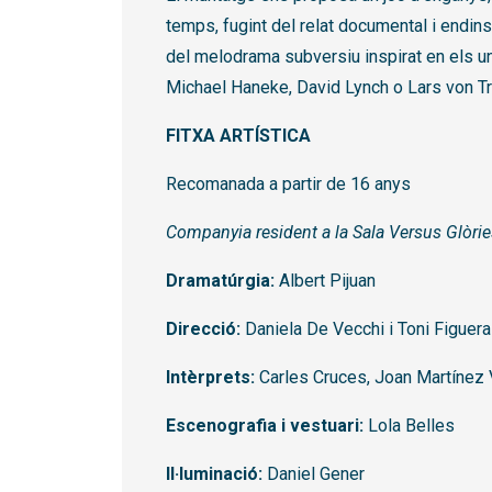
temps, fugint del relat documental i endins
del melodrama subversiu inspirat en els u
Michael Haneke, David Lynch o Lars von Tri
FITXA ARTÍSTICA
Recomanada a partir de 16 anys
Companyia resident a la Sala Versus Glòri
Dramatúrgia:
Albert Pijuan
Direcció:
Daniela De Vecchi i Toni Figuer
Intèrprets:
Carles Cruces, Joan Martínez V
Escenografia i vestuari:
Lola Belles
Il·luminació:
Daniel Gener