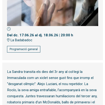
Diapositiva 1 de 1
Del dc. 17.06.26
al dj. 18.06.26
|
20:00 h
La Badabadoc
Programació general
La Sandra transita els dies del 3r any al col·legi la
Immaculada com un xiclet sense gust fins que irromp el
“desganat olímpic”: Alejo Luciani, el nou repetidor. La
Rocío, la seva amiga entrañable, l’acompanyarà en la seva
conquesta. Juntes travessaran humiliacions del tercer any,
robatoris primaris d’un McDonalds, balls de primavera i el